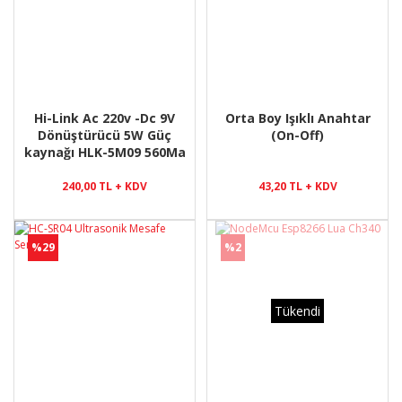
Hi-Link Ac 220v -Dc 9V
Orta Boy Işıklı Anahtar
Dönüştürücü 5W Güç
(On-Off)
kaynağı HLK-5M09 560Ma
240,00 TL + KDV
43,20 TL + KDV
%29
%2
Tükendi