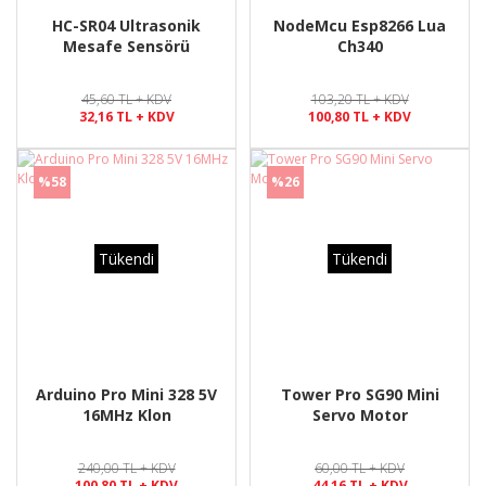
HC-SR04 Ultrasonik
NodeMcu Esp8266 Lua
Mesafe Sensörü
Ch340
45,60 TL + KDV
103,20 TL + KDV
32,16 TL + KDV
100,80 TL + KDV
%58
%26
Tükendi
Tükendi
Arduino Pro Mini 328 5V
Tower Pro SG90 Mini
16MHz Klon
Servo Motor
240,00 TL + KDV
60,00 TL + KDV
100,80 TL + KDV
44,16 TL + KDV