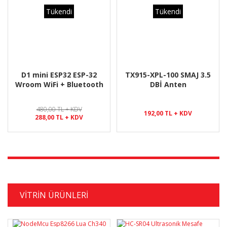
Tükendi
Tükendi
D1 mini ESP32 ESP-32
TX915-XPL-100 SMAJ 3.5
Wroom WiFi + Bluetooth
DBİ Anten
480,00 TL + KDV
192,00 TL + KDV
288,00 TL + KDV
%17
%29
%20
Yeni
%-194
%2
Yeni
VİTRİN ÜRÜNLERİ