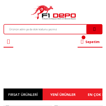
Sepetim
FIRSAT ÜRÜNLERİ
YENİ ÜRÜNLER
EN ÇOK S