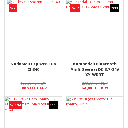
%2
%17
Yeni
NodeMcu Esp8266 Lua
Kumandalı Bluetooth
Ch340
Amfi Devresi DC 3.7-24V
XY-WRBT
103,20 TL + KDV
288,00 TL + KDV
100,80 TL + KDV
240,00 TL + KDV
%-194
Yeni