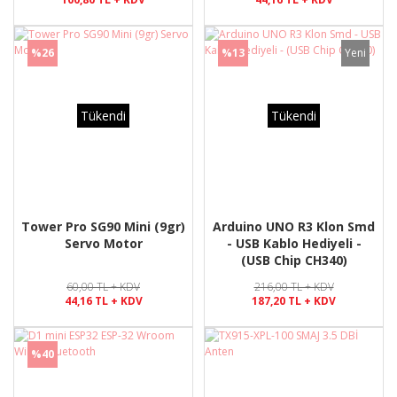
%26
%13
Yeni
Tükendi
Tükendi
Tower Pro SG90 Mini (9gr)
Arduino UNO R3 Klon Smd
Servo Motor
- USB Kablo Hediyeli -
(USB Chip CH340)
60,00 TL + KDV
216,00 TL + KDV
44,16 TL + KDV
187,20 TL + KDV
%40