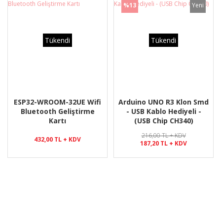
Çift Yönlü Esc
%13
Yeni
720,00 TL + KDV
60,00 TL + KDV
60,00 TL + KDV
864,00 TL + KDV
178,56 TL + KDV
576,00 TL + KDV
47,04 TL + KDV
44,16 TL + KDV
Tükendi
Tükendi
ESP32-WROOM-32UE Wifi
Arduino UNO R3 Klon Smd
Bluetooth Geliştirme
- USB Kablo Hediyeli -
Kartı
(USB Chip CH340)
216,00 TL + KDV
432,00 TL + KDV
187,20 TL + KDV