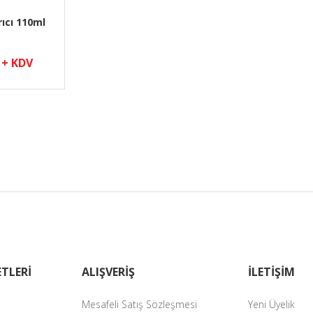
rıcı 110ml
 + KDV
TLERİ
ALIŞVERİŞ
İLETİŞİM
Mesafeli Satış Sözleşmesi
Yeni Üyelik