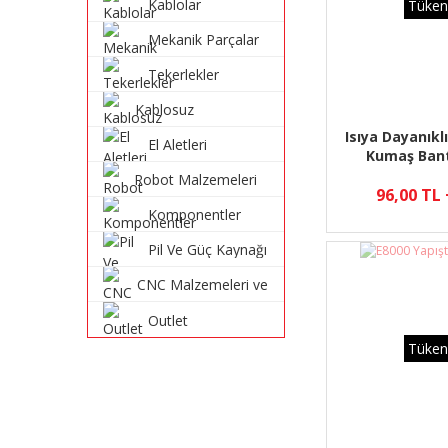
Kablolar
Tüken
Mekanik Parçalar
Tekerlekler
Kablosuz
Haberleşme
Isıya Dayanıklı
El Aletleri
Sistemleri
Kumaş Ban
Robot Malzemeleri
96,00 TL
ve Robot Kitleri
Komponentler
Pil Ve Güç Kaynağı
CNC Malzemeleri ve
Parçaları
Outlet
Tüken