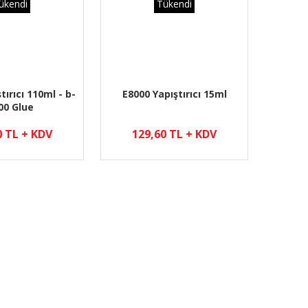
ükendi
Tükendi
tırıcı 110ml - b-
E8000 Yapıştırıcı 15ml
00 Glue
0 TL + KDV
129,60 TL + KDV