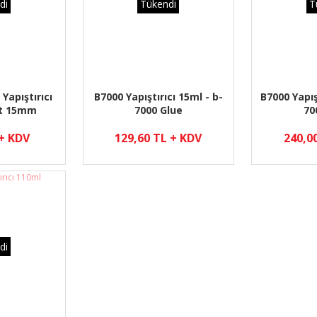
di
Tükendi
T
 Yapıştırıcı
B7000 Yapıştırıcı 15ml - b-
B7000 Yapış
t 15mm
7000 Glue
70
 + KDV
129,60 TL + KDV
240,0
di