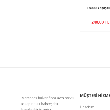
E8000 Yapıştı
240,00 TL
MÜŞTERİ HİZME
Mercedes bulvar flora avm no:28
iç kap no:41 bahçeşehir
Hesabım
başakşehir istanbul