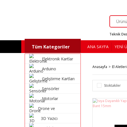
Teknik Des
Tüm Kategoriler
ANA SAYFA
YENİ 
Elektronik Kartlar
Anasayfa
El Aletleri
Arduino
Geliştirme Kartları
Stoktakiler
Sensörler
Motorlar
Drone ve
Multikopter
3D Yazıcı
Malzemeleri
Malzemeleri