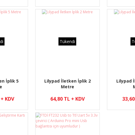
di
Tükendi
T
en İplik 5
Lilypad İletken İplik 2
Lilypad İ
e
Metre
 + KDV
64,80 TL + KDV
33,60