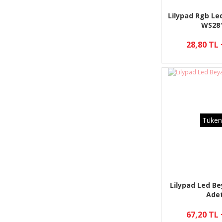
Lilypad Rgb Led
WS28
28,80 TL
Tüken
Lilypad Led B
Ade
67,20 TL