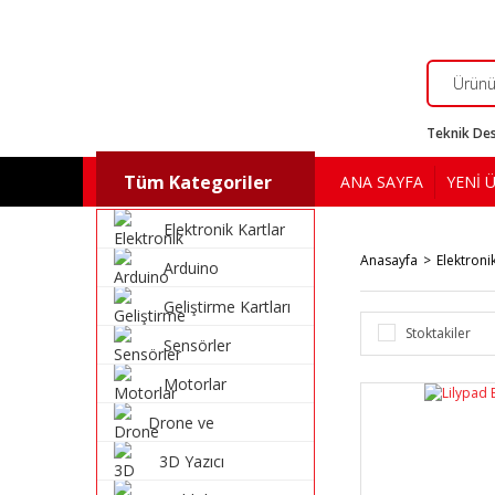
Teknik Des
Tüm Kategoriler
ANA SAYFA
YENİ 
Elektronik Kartlar
Anasayfa
Elektroni
Arduino
Geliştirme Kartları
Stoktakiler
Sensörler
Motorlar
Drone ve
Multikopter
3D Yazıcı
Malzemeleri
Malzemeleri