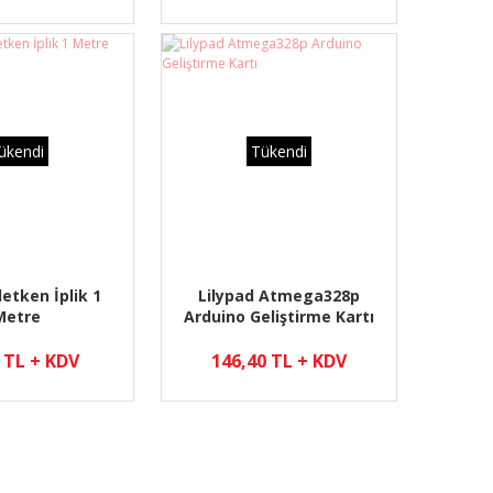
ükendi
Tükendi
letken İplik 1
Lilypad Atmega328p
Metre
Arduino Geliştirme Kartı
 TL + KDV
146,40 TL + KDV