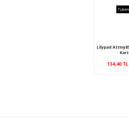
Tüken
Lilypad Attiny8
Kart
134,40 TL