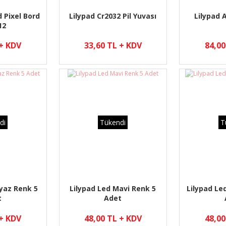
 Pixel Bord
Lilypad Cr2032 Pil Yuvası
Lilypad 
12
 + KDV
33,60 TL + KDV
84,00
di
Tükendi
T
eyaz Renk 5
Lilypad Led Mavi Renk 5
Lilypad Le
t
Adet
 + KDV
48,00 TL + KDV
48,00