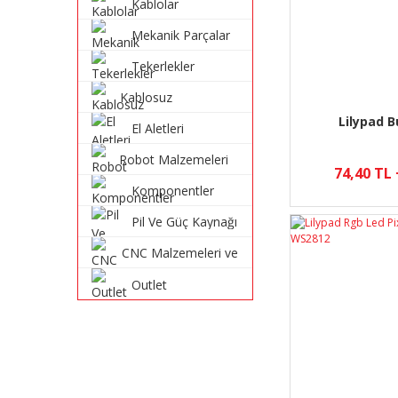
Kablolar
Mekanik Parçalar
Tekerlekler
Kablosuz
Haberleşme
Lilypad 
El Aletleri
Sistemleri
Robot Malzemeleri
74,40 TL
ve Robot Kitleri
Komponentler
Pil Ve Güç Kaynağı
CNC Malzemeleri ve
Parçaları
Outlet