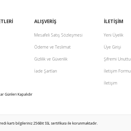
TLERİ
ALIŞVERİŞ
İLETİŞİM
Mesafeli Satış Sözleşmesi
Yeni Üyelik
Ödeme ve Teslimat
Üye Girişi
Gizlilik ve Güvenlik
Şifremi Unutt
İade Şartları
İletişim Formu
İletişim
zar Günleri Kapalıdır
i kartı bilgileriniz 256Bit SSL sertifikası ile korunmaktadır.