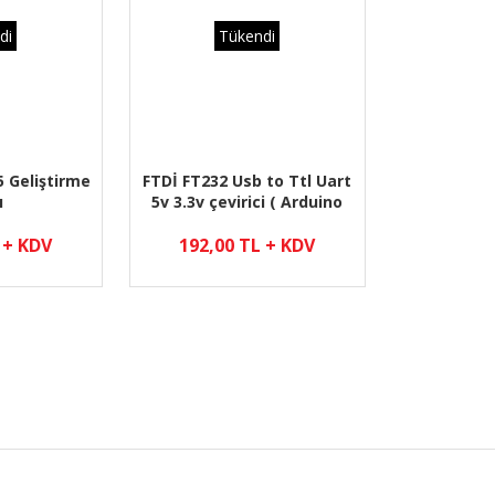
di
Tükendi
5 Geliştirme
FTDİ FT232 Usb to Ttl Uart
ı
5v 3.3v çevirici ( Arduino
Pro mini Usb bağlantısı için
uyumludur )
 + KDV
192,00 TL + KDV