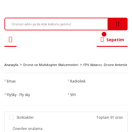
Sepetim
Anasayfa
Drone ve Multikopter Malzemeleri
FPV Aktarıcı -Drone Antenleri
Emax
Radiolink
FlySky - Fly sky
SIYI
Stoktakiler
Toplam 91 ürün