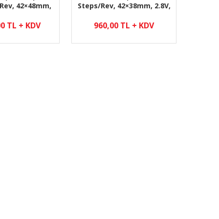
/Rev, 42×48mm,
Steps/Rev, 42×38mm, 2.8V,
.2 A /Phase
1.7 A/Phase
00 TL + KDV
960,00 TL + KDV