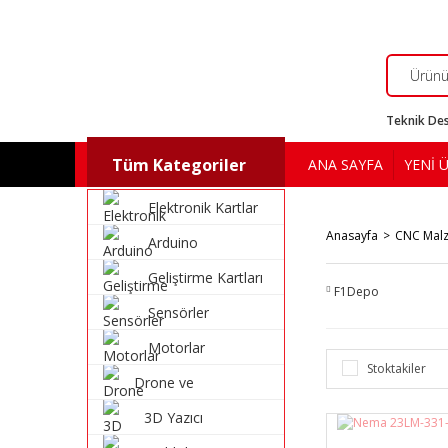
Teknik Des
Tüm Kategoriler
ANA SAYFA
YENİ 
Elektronik Kartlar
Anasayfa
CNC Malz
Arduino
Geliştirme Kartları
F1Depo
Sensörler
Motorlar
Stoktakiler
Drone ve
Multikopter
3D Yazıcı
Malzemeleri
Malzemeleri