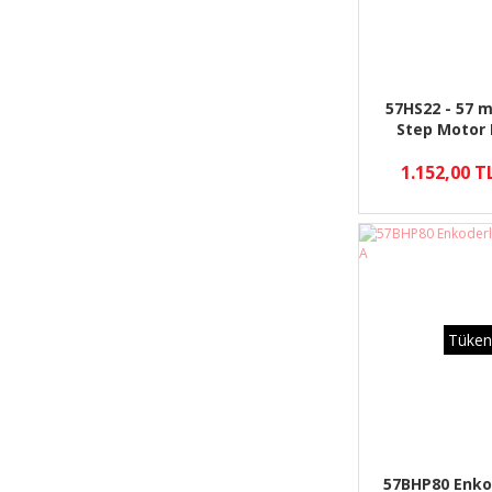
57HS22 - 57 
Step Motor
1.152,00 T
Tüken
57BHP80 Enko