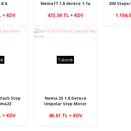
.8 A
Nema17 1.8 derece 1.7a
200 Steps
Bipolar
4V , 1
L + KDV
435,36 TL + KDV
1.104,
di
Tükendi
Fazlı Step
Nema 23 1.8 Derece
ema23
Unipolar Step Motor
L + KDV
46,61 TL + KDV