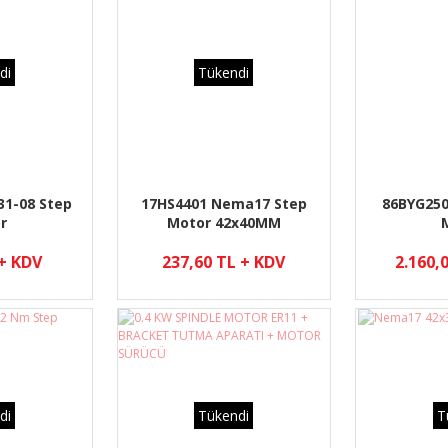
di
Tükendi
1-08 Step
17HS4401 Nema17 Step
86BYG250
r
Motor 42x40MM
 + KDV
237,60 TL + KDV
2.160,
di
Tükendi
T