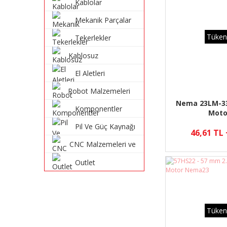
Kablolar
Mekanik Parçalar
Tüken
Tekerlekler
Kablosuz
Haberleşme
El Aletleri
Sistemleri
Robot Malzemeleri
ve Robot Kitleri
Nema 23LM-33
Komponentler
Moto
Pil Ve Güç Kaynağı
46,61 TL
CNC Malzemeleri ve
Parçaları
Outlet
Tüken