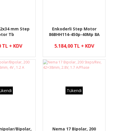
2x34 mm Step
Enkoderli Step Motor
tor Tb
86BHH114-450p-40Mp 8A
6.2 NM
0 TL + KDV
5.184,00 TL + KDV
ükendi
Tükendi
ipolar/Bipolar,
Nema 17 Bipolar, 200