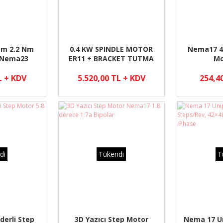
mm 2.2 Nm
0.4 KW SPINDLE MOTOR
Nema17 4
 Nema23
ER11 + BRACKET TUTMA
Mo
APARATI + MOTOR SÜRÜCÜ
L + KDV
5.520,00 TL + KDV
254,4
di
Tükendi
T
derli Step
3D Yazıcı Step Motor
Nema 17 Un