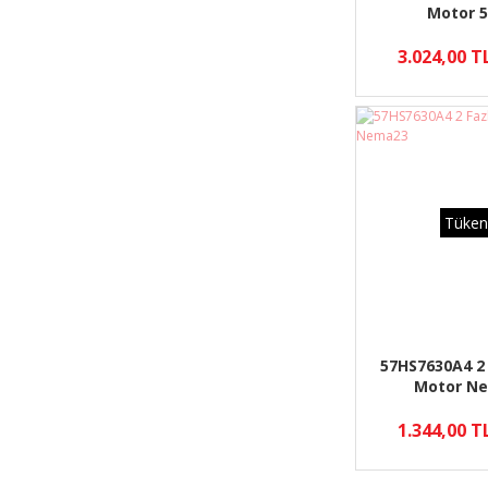
Motor 5
3.024,00 T
Tüken
57HS7630A4 2 
Motor N
1.344,00 T