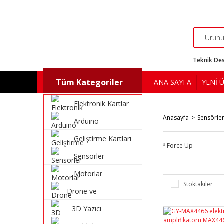
Teknik Des
Tüm Kategoriler
ANA SAYFA
YENİ 
Elektronik Kartlar
Anasayfa
Sensörle
Arduino
Geliştirme Kartları
Force Up
Sensörler
Motorlar
Stoktakiler
Drone ve
Multikopter
3D Yazıcı
Malzemeleri
Malzemeleri