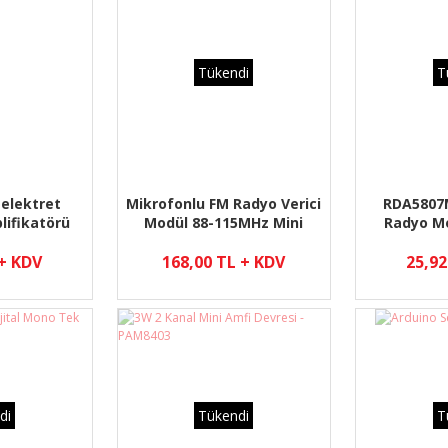
Tükendi
T
elektret
Mikrofonlu FM Radyo Verici
RDA5807
lifikatörü
Modül 88-115MHz Mini
Radyo M
66
Kablosuz Ses Kart
 + KDV
168,00 TL + KDV
25,92
di
Tükendi
T