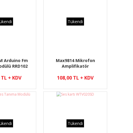
ükendi
Tükendi
M Arduino Fm
Max9814 Mikrofon
odülü RRD102
Amplifikatör
 TL + KDV
108,00 TL + KDV
ükendi
Tükendi