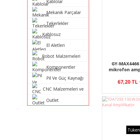
Kablolar
Mekanik Parçalar
Tekerlekler
Kablosuz
Haberleşme
El Aletleri
Sistemleri
Robot Malzemeleri
ve Robot Kitleri
GY-MAX4466 
Komponentler
mikrofon amp
MAX44
Pil Ve Güç Kaynağı
67,20 TL
CNC Malzemeleri ve
Parçaları
Outlet
Tüken