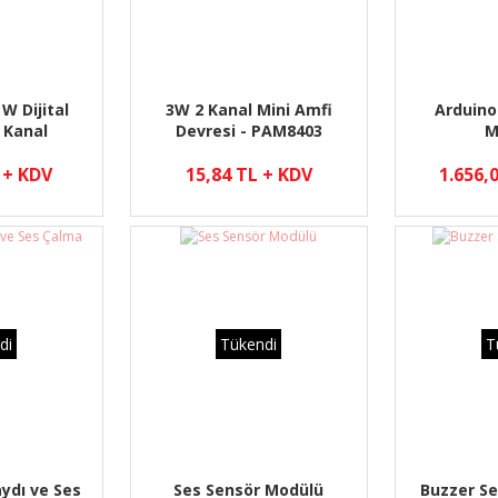
W Dijital
3W 2 Kanal Mini Amfi
Arduino
 Kanal
Devresi - PAM8403
M
katör
 + KDV
15,84 TL + KDV
1.656,
di
Tükendi
T
ydı ve Ses
Ses Sensör Modülü
Buzzer Se