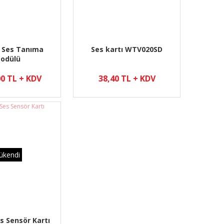
 Ses Tanıma
Ses kartı WTV020SD
odülü
00 TL + KDV
38,40 TL + KDV
ükendi
s Sensör Kartı