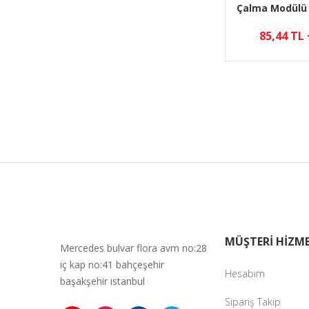
Çalma Modülü 
85,44 TL
MÜŞTERİ HİZME
Mercedes bulvar flora avm no:28
iç kap no:41 bahçeşehir
Hesabım
başakşehir istanbul
Sipariş Takip