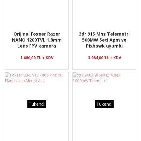
Orijinal Foxeer Razer
3dr 915 Mhz Telemetri
NANO 1200TVL 1.8mm
500MW Seti Apm ve
Lens FPV kamera
Pixhawk uyumlu
PAL/NTSC değiştirilebilir
sistemi 4:3
1.680,00 TL + KDV
3.984,00 TL + KDV
Tükendi
Tükendi