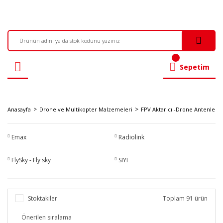
Sepetim
Anasayfa
Drone ve Multikopter Malzemeleri
FPV Aktarıcı -Drone Antenleri
Emax
Radiolink
FlySky - Fly sky
SIYI
Stoktakiler
Toplam 91 ürün