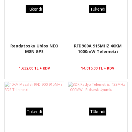
Tükendi
Tükendi
Readytosky Ublox NEO
RFD900A 915MHZ 40KM
M8N GPS
1000mW Telemetri
1.632,00 TL + KDV
14.016,00 TL + KDV
Tükendi
Tükendi