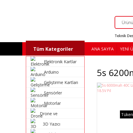
Teknik Des
Tüm Kategoriler
ANA SAYFA
YENİ 
Elektronik Kartlar
5s 6200m
Arduino
Geliştirme Kartları
Sensörler
Motorlar
Drone ve
Tüken
Multikopter
3D Yazıcı
Malzemeleri
Malzemeleri