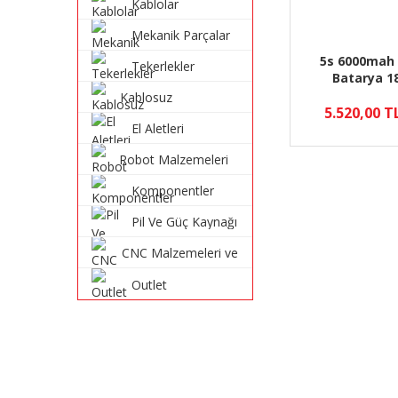
Kablolar
Mekanik Parçalar
5s 6000mah 
Tekerlekler
Batarya 18
Kablosuz
5.520,00 T
Haberleşme
El Aletleri
Sistemleri
Robot Malzemeleri
ve Robot Kitleri
Komponentler
Pil Ve Güç Kaynağı
CNC Malzemeleri ve
Parçaları
Outlet