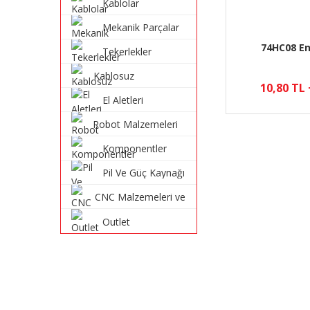
Kablolar
Mekanik Parçalar
74HC08 E
Tekerlekler
Kablosuz
10,80 TL
Haberleşme
El Aletleri
Sistemleri
Robot Malzemeleri
ve Robot Kitleri
Komponentler
Pil Ve Güç Kaynağı
CNC Malzemeleri ve
Parçaları
Outlet