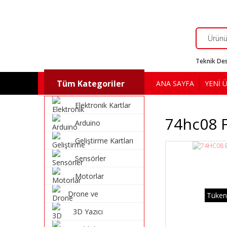
Teknik Des
Tüm Kategoriler
ANA SAYFA
YENİ 
Elektronik Kartlar
74hc08 F
Arduino
Geliştirme Kartları
Sensörler
Motorlar
Drone ve
Tüken
Multikopter
3D Yazıcı
Malzemeleri
Malzemeleri