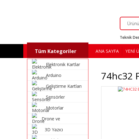
Teknik Des
Tüm Kategoriler
ANA SAYFA
YENİ 
Elektronik Kartlar
74hc32 F
Arduino
Geliştirme Kartları
Sensörler
Motorlar
Drone ve
Multikopter
3D Yazıcı
Malzemeleri
Malzemeleri