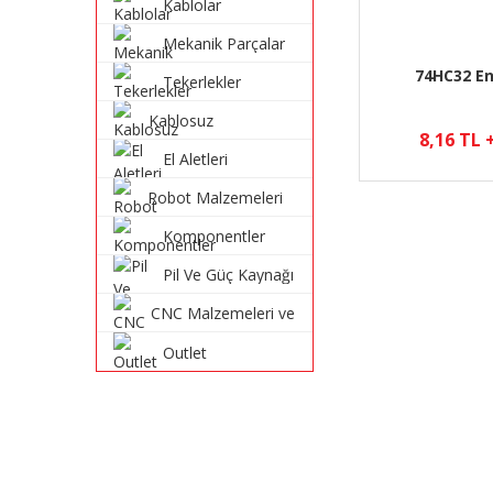
Kablolar
Mekanik Parçalar
74HC32 E
Tekerlekler
Kablosuz
8,16 TL 
Haberleşme
El Aletleri
Sistemleri
Robot Malzemeleri
ve Robot Kitleri
Komponentler
Pil Ve Güç Kaynağı
CNC Malzemeleri ve
Parçaları
Outlet