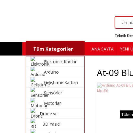
Teknik Des
Tüm Kategoriler
ANA SAYFA
YENİ 
Elektronik Kartlar
At-09 Bl
Arduino
Geliştirme Kartları
Sensörler
Motorlar
Drone ve
Tüken
Multikopter
3D Yazıcı
Malzemeleri
Malzemeleri