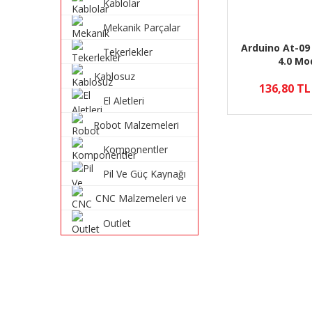
Kablolar
Mekanik Parçalar
Arduino At-09
Tekerlekler
4.0 Mo
Kablosuz
136,80 TL
Haberleşme
El Aletleri
Sistemleri
Robot Malzemeleri
ve Robot Kitleri
Komponentler
Pil Ve Güç Kaynağı
CNC Malzemeleri ve
Parçaları
Outlet