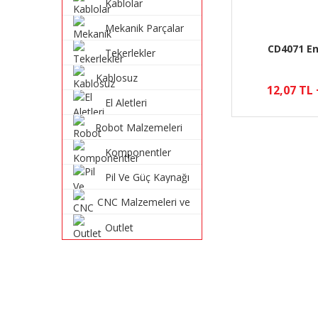
Kablolar
Mekanik Parçalar
CD4071 E
Tekerlekler
Kablosuz
12,07 TL
Haberleşme
El Aletleri
Sistemleri
Robot Malzemeleri
ve Robot Kitleri
Komponentler
Pil Ve Güç Kaynağı
CNC Malzemeleri ve
Parçaları
Outlet