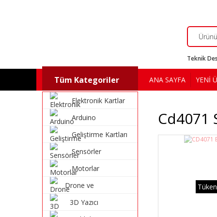
Teknik Des
Tüm Kategoriler
ANA SAYFA
YENİ 
Elektronik Kartlar
Cd4071 S
Arduino
Geliştirme Kartları
Sensörler
Motorlar
Drone ve
Tüken
Multikopter
3D Yazıcı
Malzemeleri
Malzemeleri