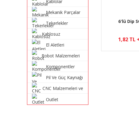
Kablolar
Mekanik Parçalar
6′lü Dip 
Tekerlekler
Kablosuz
1,82 TL 
Haberleşme
El Aletleri
Sistemleri
Robot Malzemeleri
ve Robot Kitleri
Komponentler
Pil Ve Güç Kaynağı
CNC Malzemeleri ve
Parçaları
Outlet