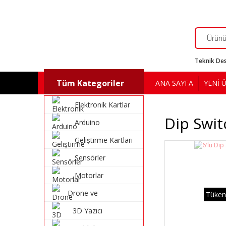
Teknik Des
Tüm Kategoriler
ANA SAYFA
YENİ 
Elektronik Kartlar
Dip Swit
Arduino
Geliştirme Kartları
Sensörler
Motorlar
Drone ve
Tüken
Multikopter
3D Yazıcı
Malzemeleri
Malzemeleri