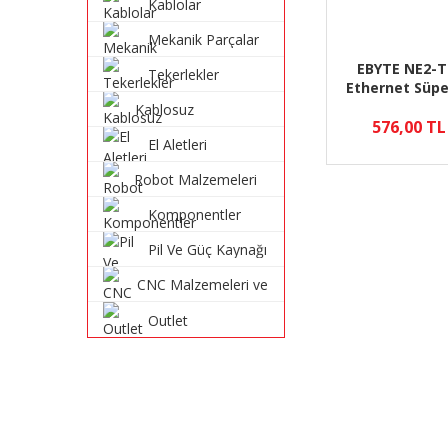
Kablolar
Mekanik Parçalar
EBYTE NE2-T
Tekerlekler
Ethernet Süpe
RJ45 
Kablosuz
576,00 TL
Haberleşme
El Aletleri
Sistemleri
Robot Malzemeleri
ve Robot Kitleri
Komponentler
Pil Ve Güç Kaynağı
CNC Malzemeleri ve
Parçaları
Outlet