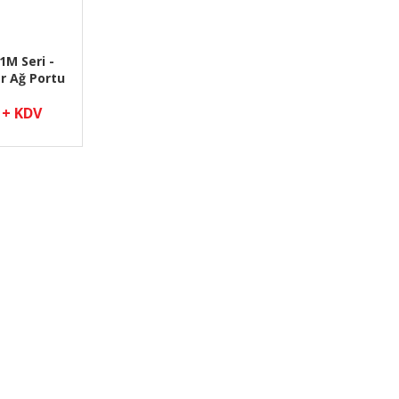
1M Seri -
r Ağ Portu
TTL
 + KDV