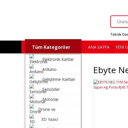
Teknik Des
Tüm Kategoriler
ANA SAYFA
YENİ 
Elektronik Kartlar
Ebyte N
Arduino
Geliştirme Kartları
Sensörler
Motorlar
Drone ve
Multikopter
3D Yazıcı
Malzemeleri
Malzemeleri