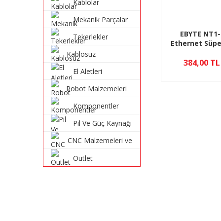
Kablolar
Mekanik Parçalar
EBYTE NT1-
Tekerlekler
Ethernet Süpe
RJ45 Aray
Kablosuz
384,00 TL
Haberleşme
El Aletleri
Sistemleri
Robot Malzemeleri
ve Robot Kitleri
Komponentler
Pil Ve Güç Kaynağı
CNC Malzemeleri ve
Parçaları
Outlet