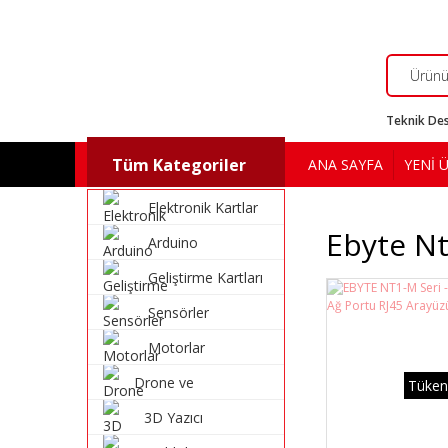
Teknik Des
Tüm Kategoriler
ANA SAYFA
YENİ 
Elektronik Kartlar
Ebyte N
Arduino
Geliştirme Kartları
Sensörler
Motorlar
Drone ve
Tüken
Multikopter
3D Yazıcı
Malzemeleri
Malzemeleri