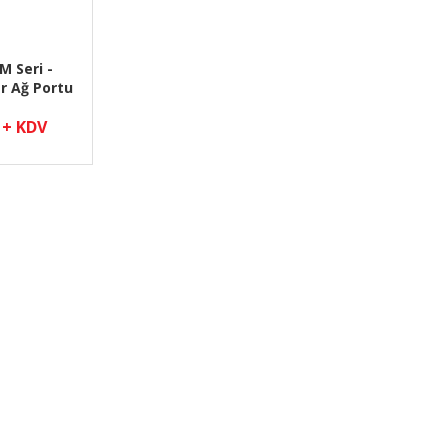
M Seri -
r Ağ Portu
üzü TTL
 + KDV