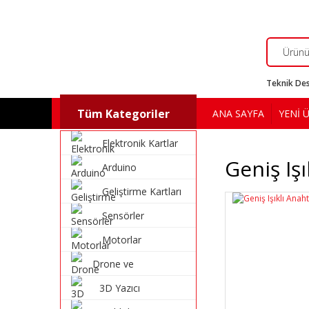
Teknik Des
Tüm Kategoriler
ANA SAYFA
YENİ 
Elektronik Kartlar
Geniş Iş
Arduino
Geliştirme Kartları
Sensörler
Motorlar
Drone ve
Multikopter
3D Yazıcı
Malzemeleri
Malzemeleri