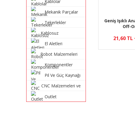
Kablolar
Mekanik Parçalar
Geniş Işıklı A
Tekerlekler
Off-O
Kablosuz
21,60 TL
Haberleşme
El Aletleri
Sistemleri
Robot Malzemeleri
ve Robot Kitleri
Komponentler
Pil Ve Güç Kaynağı
CNC Malzemeleri ve
Parçaları
Outlet