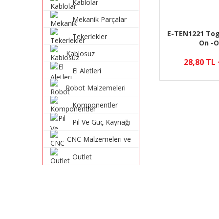
Kablolar
Mekanik Parçalar
E-TEN1221 Tog
Tekerlekler
On -O
Kablosuz
28,80 TL
Haberleşme
El Aletleri
Sistemleri
Robot Malzemeleri
ve Robot Kitleri
Komponentler
Pil Ve Güç Kaynağı
CNC Malzemeleri ve
Parçaları
Outlet