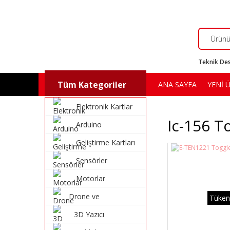
Teknik Des
Tüm Kategoriler
ANA SAYFA
YENİ 
Elektronik Kartlar
Ic-156 T
Arduino
Geliştirme Kartları
Sensörler
Motorlar
Drone ve
Tüken
Multikopter
3D Yazıcı
Malzemeleri
Malzemeleri