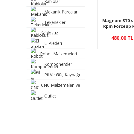
Kablolar
Mekanik Parçalar
Magnum 370 se
Tekerlekler
Rpm Forceup 
Karbon Yük
Kablosuz
Moto
480,00 TL
Haberleşme
El Aletleri
Sistemleri
Robot Malzemeleri
ve Robot Kitleri
Komponentler
Pil Ve Güç Kaynağı
CNC Malzemeleri ve
Parçaları
Outlet