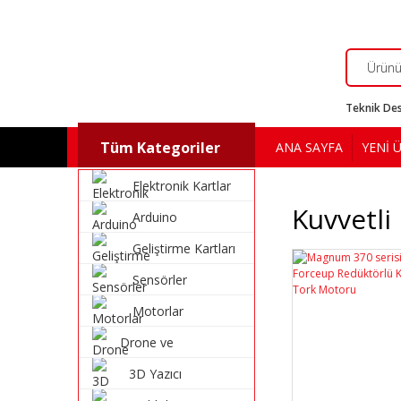
Teknik Des
Tüm Kategoriler
ANA SAYFA
YENİ 
Elektronik Kartlar
Kuvvetli
Arduino
Geliştirme Kartları
Sensörler
Motorlar
Drone ve
Multikopter
3D Yazıcı
Malzemeleri
Malzemeleri