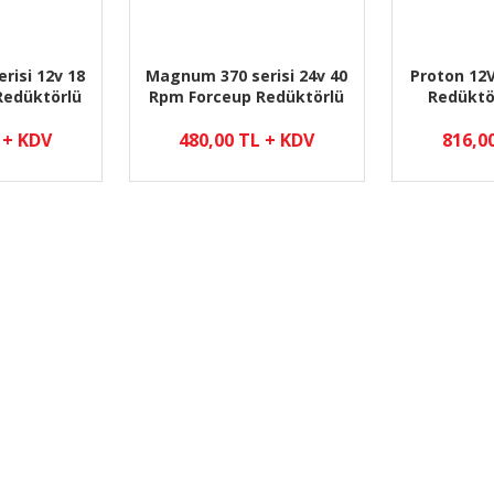
risi 12v 18
Magnum 370 serisi 24v 40
Proton 12
Redüktörlü
Rpm Forceup Redüktörlü
Redüktö
sek Tork
Karbon Yüksek Tork
ru
Motoru
 + KDV
480,00 TL + KDV
816,0