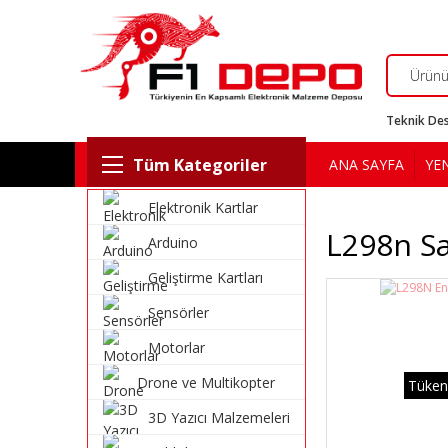
Teknik Des
Tüm Kategoriler
ANA SAYFA
YE
Elektronik Kartlar
L298n Sa
Arduino
Geliştirme Kartları
Sensörler
Motorlar
Drone ve Multikopter
Tüken
Malzemeleri
3D Yazıcı Malzemeleri