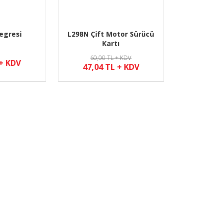
egresi
L298N Çift Motor Sürücü
Kartı
60,00 TL + KDV
 + KDV
47,04 TL + KDV