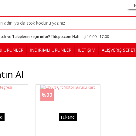
tek ve Talepleriniz için info@f1depo.com
Hafta içi 10:00 - 17:00
Nİ ÜRÜNLER
İNDİRİMLİ ÜRÜNLER
İLETİŞİM
ALIŞVERİŞ SEPET
tın Al
%22
di
Tükendi