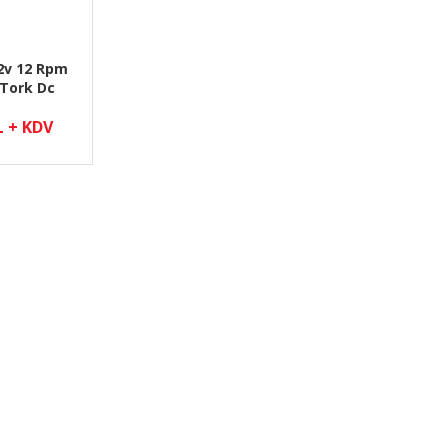
2v 12 Rpm
 Tork Dc
0jb250g
L + KDV