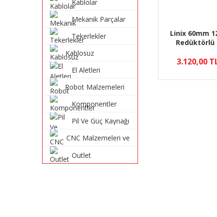
Kablolar
Mekanik Parçalar
Linix 60mm 1
Tekerlekler
Redüktörlü
Motoru - 6
Kablosuz
3.120,00 T
Haberleşme
El Aletleri
Sistemleri
Robot Malzemeleri
ve Robot Kitleri
Komponentler
Pil Ve Güç Kaynağı
CNC Malzemeleri ve
Parçaları
Outlet