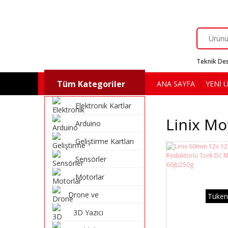
Teknik Des
Tüm Kategoriler
ANA SAYFA
YENİ 
Elektronik Kartlar
Linix Mot
Arduino
Geliştirme Kartları
Sensörler
Motorlar
Drone ve
Tüken
Multikopter
3D Yazıcı
Malzemeleri
Malzemeleri