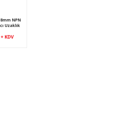
x 8mm NPN
cı Uzaklık
d Yazıcı
dur
 + KDV