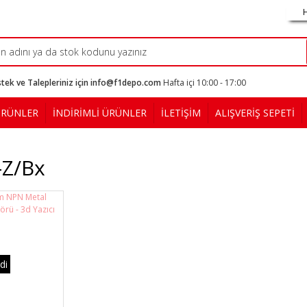
tek ve Talepleriniz için info@f1depo.com
Hafta içi 10:00 - 17:00
ÜRÜNLER
İNDİRİMLİ ÜRÜNLER
İLETİŞİM
ALIŞVERİŞ SEPETİ
-Z/bx
di