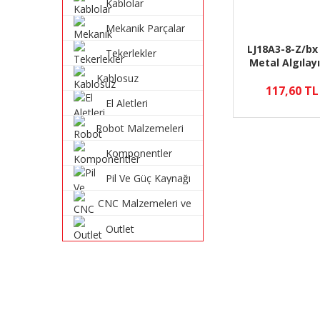
Kablolar
Mekanik Parçalar
LJ18A3-8-Z/b
Tekerlekler
Metal Algılayı
Sensörü - 3
Kablosuz
uyumlu
117,60 TL
Haberleşme
El Aletleri
Sistemleri
Robot Malzemeleri
ve Robot Kitleri
Komponentler
Pil Ve Güç Kaynağı
CNC Malzemeleri ve
Parçaları
Outlet