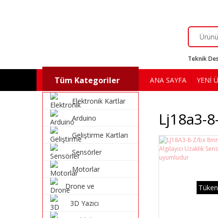
Teknik Des
Tüm Kategoriler
ANA SAYFA
YENİ 
Elektronik Kartlar
Lj18a3-8
Arduino
Geliştirme Kartları
Sensörler
Motorlar
Drone ve
Tüken
Multikopter
3D Yazıcı
Malzemeleri
Malzemeleri