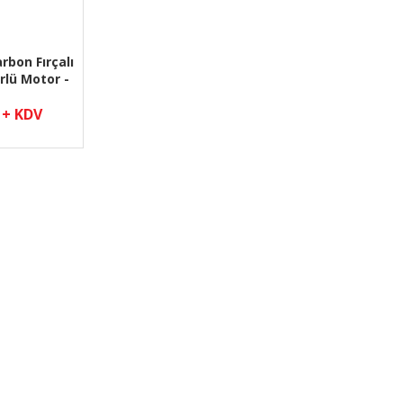
rbon Fırçalı
rlü Motor -
 Metal
 6V pl-3063
 + KDV