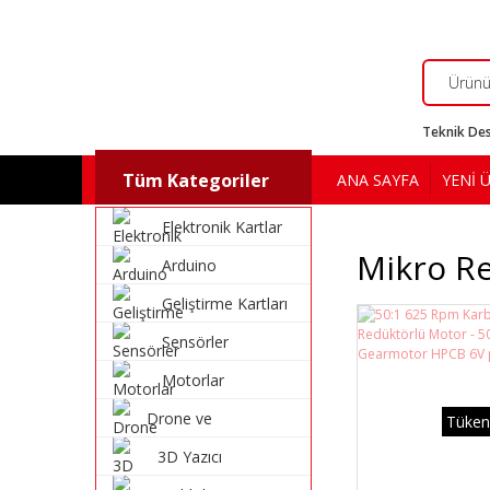
Teknik Des
Tüm Kategoriler
ANA SAYFA
YENİ 
Elektronik Kartlar
Mikro R
Arduino
Geliştirme Kartları
Sensörler
Motorlar
Drone ve
Tüken
Multikopter
3D Yazıcı
Malzemeleri
Malzemeleri