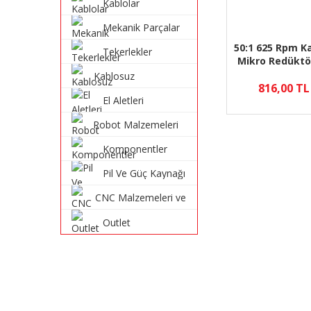
Kablolar
Mekanik Parçalar
50:1 625 Rpm Ka
Tekerlekler
Mikro Redüktö
50:1 Micro
Kablosuz
Gearmotor HPCB
816,00 TL
Haberleşme
El Aletleri
Sistemleri
Robot Malzemeleri
ve Robot Kitleri
Komponentler
Pil Ve Güç Kaynağı
CNC Malzemeleri ve
Parçaları
Outlet