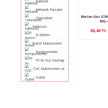
Kablolar
Mekanik Parçalar
Metan Gaz (CNG
Tekerlekler
MQ-
Kablosuz
86,40 TL
Haberleşme
El Aletleri
Sistemleri
Robot Malzemeleri
ve Robot Kitleri
Komponentler
Pil Ve Güç Kaynağı
CNC Malzemeleri ve
Parçaları
Outlet