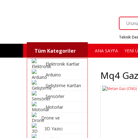
Teknik Des
Tüm Kategoriler
ANA SAYFA
YENİ 
Elektronik Kartlar
Mq4 Gaz
Arduino
Geliştirme Kartları
Sensörler
Motorlar
Drone ve
Multikopter
3D Yazıcı
Malzemeleri
Malzemeleri