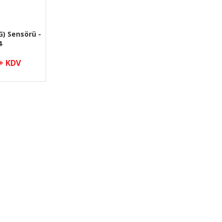
) Sensörü -
4
 + KDV