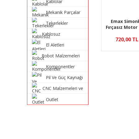
Kablolar
Mekanik Parçalar
Emax Simonk
Tekerlekler
Fırçasız Motor 
Sürücü d
Kablosuz
720,00 TL
Haberleşme
El Aletleri
Sistemleri
Robot Malzemeleri
ve Robot Kitleri
Komponentler
Pil Ve Güç Kaynağı
CNC Malzemeleri ve
Parçaları
Outlet