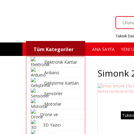
Teknik Des
Tüm Kategoriler
ANA SAYFA
YENİ 
Elektronik Kartlar
Simonk 
Arduino
Geliştirme Kartları
Sensörler
Motorlar
Drone ve
Tüken
Multikopter
3D Yazıcı
Malzemeleri
Malzemeleri