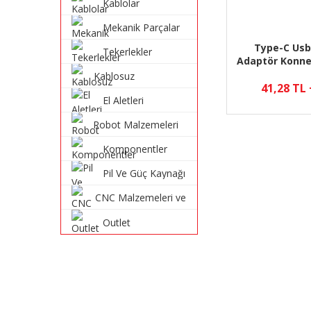
Kablolar
Mekanik Parçalar
Type-C Usb 
Tekerlekler
Adaptör Konne
Kablosuz
41,28 TL
Haberleşme
El Aletleri
Sistemleri
Robot Malzemeleri
ve Robot Kitleri
Komponentler
Pil Ve Güç Kaynağı
CNC Malzemeleri ve
Parçaları
Outlet