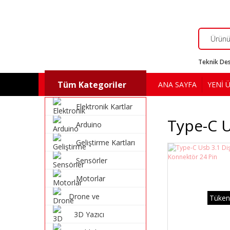
Teknik Des
Tüm Kategoriler
ANA SAYFA
YENİ 
Elektronik Kartlar
Type-C U
Arduino
Geliştirme Kartları
Sensörler
Motorlar
Drone ve
Tüken
Multikopter
3D Yazıcı
Malzemeleri
Malzemeleri