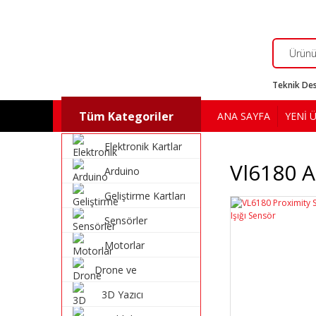
Teknik Des
Tüm Kategoriler
ANA SAYFA
YENİ 
Elektronik Kartlar
Vl6180 
Arduino
Geliştirme Kartları
Sensörler
Motorlar
Drone ve
Multikopter
3D Yazıcı
Malzemeleri
Malzemeleri