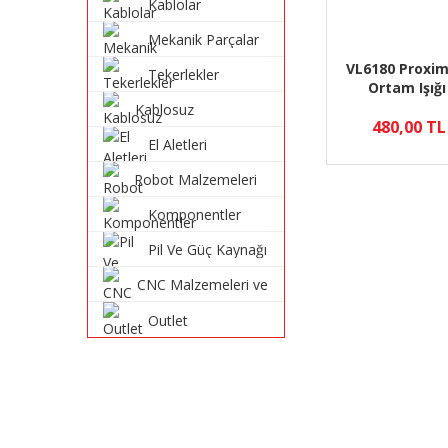
Kablolar
Mekanik Parçalar
VL6180 Proxim
Tekerlekler
Ortam Işığı
Kablosuz
480,00 TL
Haberleşme
El Aletleri
Sistemleri
Robot Malzemeleri
ve Robot Kitleri
Komponentler
Pil Ve Güç Kaynağı
CNC Malzemeleri ve
Parçaları
Outlet