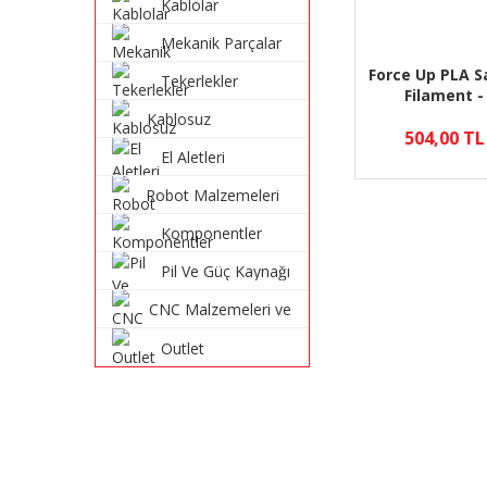
Kablolar
Mekanik Parçalar
Force Up PLA S
Tekerlekler
Filament -
Kablosuz
504,00 TL
Haberleşme
El Aletleri
Sistemleri
Robot Malzemeleri
ve Robot Kitleri
Komponentler
Pil Ve Güç Kaynağı
CNC Malzemeleri ve
Parçaları
Outlet