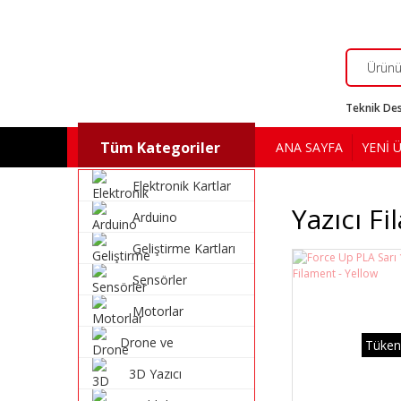
Teknik Des
Tüm Kategoriler
ANA SAYFA
YENİ 
Elektronik Kartlar
Yazıcı Fi
Arduino
Geliştirme Kartları
Sensörler
Motorlar
Drone ve
Tüken
Multikopter
3D Yazıcı
Malzemeleri
Malzemeleri