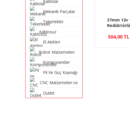
Kablolar
Mekanik Parçalar
37mm 12v 
Tekerlekler
Redüktörl
Kablosuz
504,00 TL
Haberleşme
El Aletleri
Sistemleri
Robot Malzemeleri
ve Robot Kitleri
Komponentler
Pil Ve Güç Kaynağı
CNC Malzemeleri ve
Parçaları
Outlet