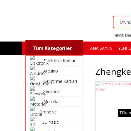
Teknik Des
Tüm Kategoriler
ANA SAYFA
YENİ 
Elektronik Kartlar
Zhengke 
Arduino
Geliştirme Kartları
Sensörler
Motorlar
Drone ve
Tüken
Multikopter
3D Yazıcı
Malzemeleri
Malzemeleri