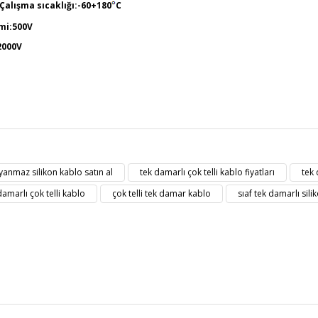
Çalışma sıcaklığı:-60+180
C
imi:500V
2000V
t bilgisi, resim, ürün açıklamalarında ve diğer konularda yetersiz gördüğü
Bu ürüne ilk yorumu siz yapın!
eriniz için teşekkür ederiz.
 yanmaz silikon kablo satın al
tek damarlı çok telli kablo fiyatları
tek 
kalitesiz, bozuk veya görüntülenemiyor.
Yorum Yaz
damarlı çok telli kablo
çok telli tek damar kablo
sıaf tek damarlı sili
masında eksik bilgiler bulunuyor.
erinde hatalar bulunuyor.
diğer sitelerden daha pahalı.
zer farklı alternatifler olmalı.