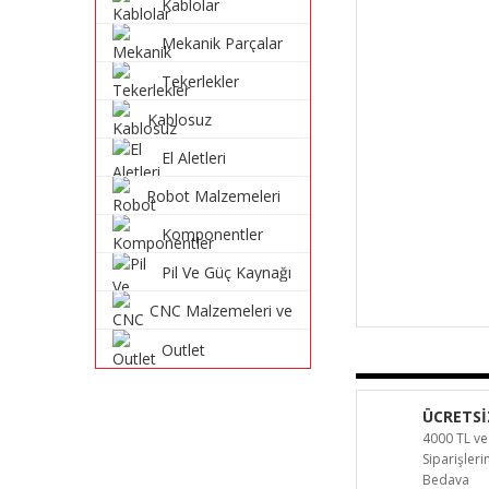
Kablolar
Mekanik Parçalar
Tekerlekler
Kablosuz
Haberleşme
El Aletleri
Sistemleri
Robot Malzemeleri
ve Robot Kitleri
Komponentler
Pil Ve Güç Kaynağı
CNC Malzemeleri ve
Parçaları
Outlet
ÜCRETSİ
4000 TL ve
Siparişler
Bedava