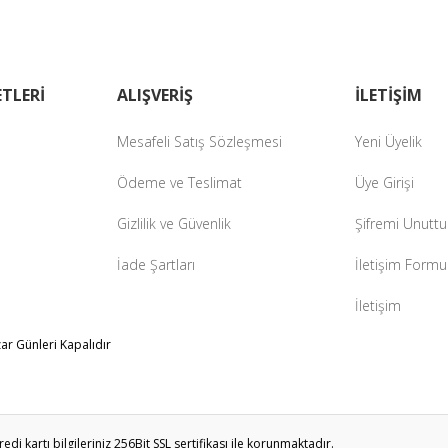
Gönder
TLERİ
ALIŞVERİŞ
İLETİŞİM
Mesafeli Satış Sözleşmesi
Yeni Üyelik
Ödeme ve Teslimat
Üye Girişi
Gizlilik ve Güvenlik
Şifremi Unutt
İade Şartları
İletişim Formu
İletişim
zar Günleri Kapalıdır
i kartı bilgileriniz 256Bit SSL sertifikası ile korunmaktadır.