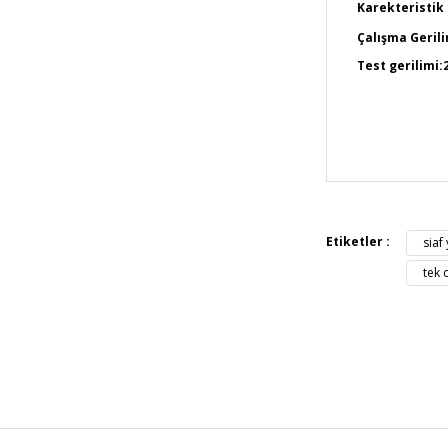
Karekteristik 
Çalışma Geril
Test gerilimi:
Bu ürünün fiya
iletebilirsiniz.
Görüş ve öneril
Etiketler :
siaf
Ürün resmi 
tek 
Ürün açıkla
Ürün bilgil
Ürün fiyatı 
Bu ürüne ben