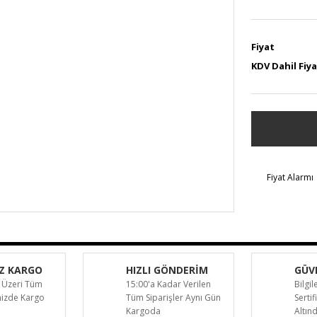
Fiyat
KDV Dahil Fiy
Fiyat Alarmı
Z KARGO
HIZLI GÖNDERİM
GÜVE
 Üzeri Tüm
15:00'a Kadar Verilen
Bilgil
inizde Kargo
Tüm Siparişler Aynı Gün
Sertif
Kargoda
Altın