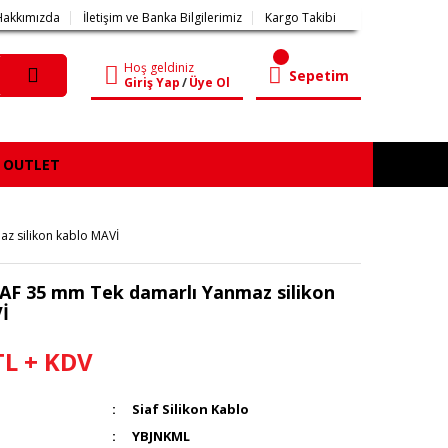
Hakkımızda
İletişim ve Banka Bilgilerimiz
Kargo Takibi
Hoş geldiniz
Sepetim
Giriş Yap
/
Üye Ol
OUTLET
z silikon kablo MAVİ
IAF 35 mm Tek damarlı Yanmaz silikon
İ
TL + KDV
Siaf Silikon Kablo
YBJNKML