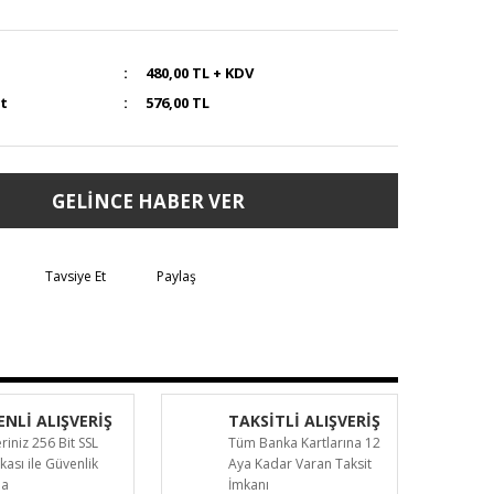
480,00 TL + KDV
at
576,00 TL
GELİNCE HABER VER
Tavsiye Et
Paylaş
NLİ ALIŞVERİŞ
TAKSİTLİ ALIŞVERİŞ
eriniz 256 Bit SSL
Tüm Banka Kartlarına 12
ikası ile Güvenlik
Aya Kadar Varan Taksit
da
İmkanı