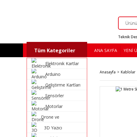
Teknik Des
Tüm Kategoriler
ANA SAYFA
YENİ 
Elektronik Kartlar
Anasayfa
Kablolar
Arduino
Geliştirme Kartları
Sensörler
Motorlar
Drone ve
Multikopter
3D Yazıcı
Malzemeleri
Malzemeleri