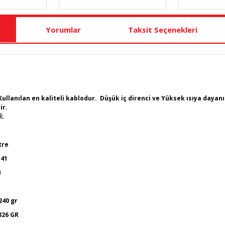
Yorumlar
Taksit Seçenekleri
Kullanılan en kaliteli kablodur. Düşük iç direnci ve Yüksek ısıya dayan
ir.
İ;
tre
.41
4
 240 gr
:326 GR