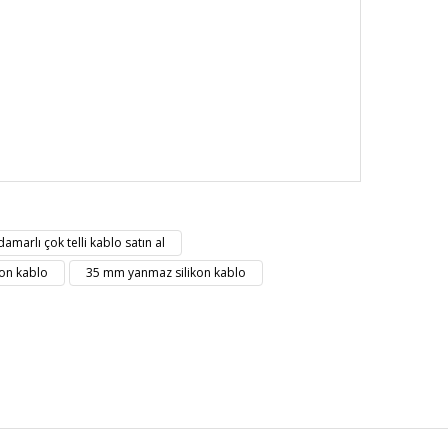
nüz noktaları öneri formunu kullanarak tarafımıza
damarlı çok telli kablo satın al
kon kablo
35 mm yanmaz silikon kablo