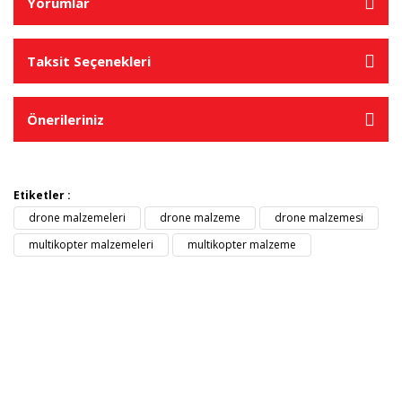
Yorumlar
Taksit Seçenekleri
Önerileriniz
Etiketler :
drone malzemeleri
drone malzeme
drone malzemesi
multikopter malzemeleri
multikopter malzeme