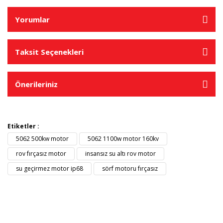
Yorumlar
Taksit Seçenekleri
Önerileriniz
Etiketler :
5062 500kw motor
5062 1100w motor 160kv
rov fırçasız motor
insansız su altı rov motor
su geçirmez motor ip68
sörf motoru fırçasız