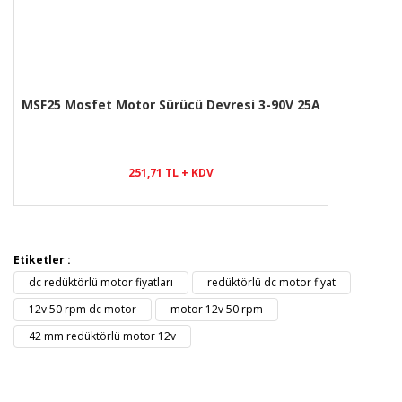
MSF25 Mosfet Motor Sürücü Devresi 3-90V 25A
251,71 TL + KDV
Etiketler :
dc redüktörlü motor fiyatları
redüktörlü dc motor fiyat
12v 50 rpm dc motor
motor 12v 50 rpm
42 mm redüktörlü motor 12v