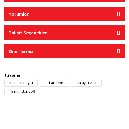
Yorumlar
Taksit Seçenekleri
Önerileriniz
Etiketler :
metal aralayıcı
kart aralayıcı
aralayıcı vida
15 mm standoff