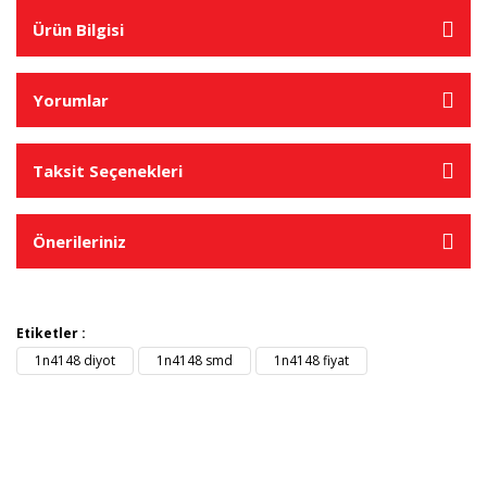
Ürün Bilgisi
Yorumlar
Taksit Seçenekleri
Önerileriniz
Etiketler :
1n4148 diyot
1n4148 smd
1n4148 fiyat