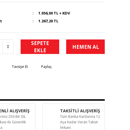
1.056,00 TL + KDV
at
1.267,20 TL
SEPETE
HEMEN AL
EKLE
Tavsiye Et
Paylaş
NLİ ALIŞVERİŞ
TAKSİTLİ ALIŞVERİŞ
eriniz 256 Bit SSL
Tüm Banka Kartlarına 12
ikası ile Güvenlik
Aya Kadar Varan Taksit
da
İmkanı