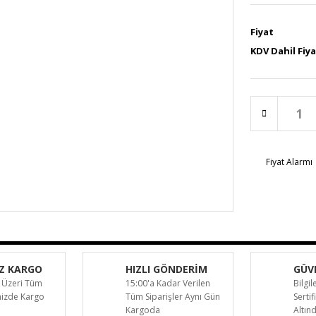
Fiyat
KDV Dahil Fiy
Fiyat Alarmı
Z KARGO
HIZLI GÖNDERİM
GÜVE
 Üzeri Tüm
15:00'a Kadar Verilen
Bilgil
inizde Kargo
Tüm Siparişler Aynı Gün
Sertif
Kargoda
Altın