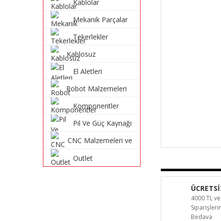
Kablolar
Mekanik Parçalar
Tekerlekler
Kablosuz
Haberleşme
El Aletleri
Sistemleri
Robot Malzemeleri
ve Robot Kitleri
Komponentler
Pil Ve Güç Kaynağı
CNC Malzemeleri ve
Parçaları
Outlet
ÜCRETSİ
4000 TL ve
Siparişler
Bedava