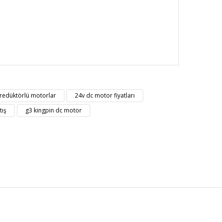
nüz noktaları öneri formunu kullanarak tarafımıza
redüktörlü motorlar
24v dc motor fiyatları
tış
g3 kingpin dc motor