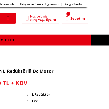
Hakkımızda
İletişim ve Banka Bilgilerimiz
Kargo Takibi
Hoş geldiniz
Sepetim
Giriş Yap
/
Üye Ol
OUTLET
m L Redüktörlü Dc Motor
0 TL + KDV
L Redüktör
L27