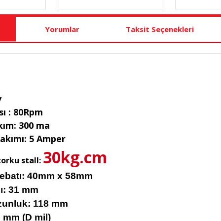
Yorumlar
Taksit Seçenekleri
v
ısı : 80Rpm
kım: 300 ma
akımı: 5 Amper
30kg.cm
orku stall:
 ebatı: 40mm x 58mm
ı: 31 mm
zunluk: 118 mm
8 mm (D mil)