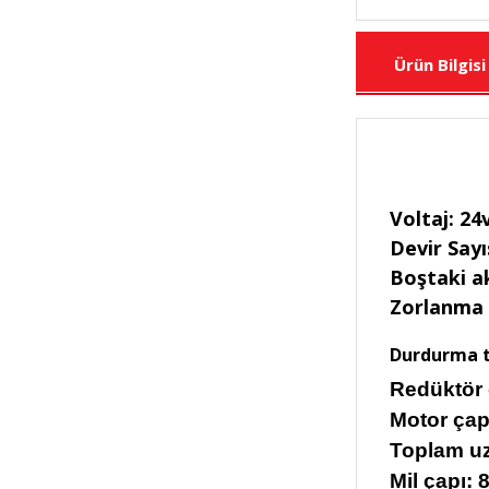
Ürün Bilgisi
Voltaj: 24
Devir Say
Boştaki a
Zorlanma 
Durdurma t
Redüktör
Motor çap
Toplam u
Mil çapı: 