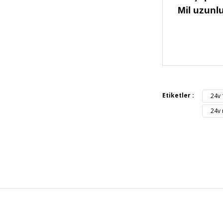
Mil uzunl
Bu ürünün fiya
iletebilirsiniz.
Görüş ve öneril
Etiketler :
24v 
Ürün resmi 
24v 
Ürün açıkla
Ürün bilgil
Ürün fiyatı 
Bu ürüne ben