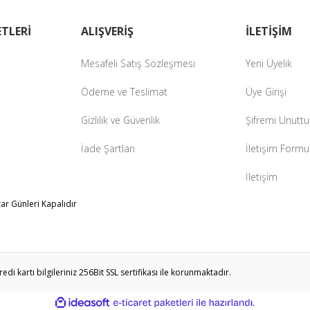
Gönder
TLERİ
ALIŞVERİŞ
İLETİŞİM
Mesafeli Satış Sözleşmesi
Yeni Üyelik
Ödeme ve Teslimat
Üye Girişi
Gizlilik ve Güvenlik
Şifremi Unutt
İade Şartları
İletişim Formu
İletişim
zar Günleri Kapalıdır
i kartı bilgileriniz 256Bit SSL sertifikası ile korunmaktadır.
ile
ideasoft
e-