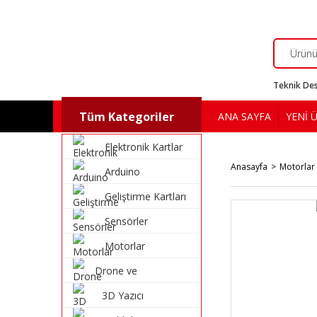
Teknik Des
Tüm Kategoriler
ANA SAYFA
YENİ 
Elektronik Kartlar
Anasayfa
Motorlar
Arduino
Geliştirme Kartları
Sensörler
Motorlar
Drone ve
Multikopter
3D Yazıcı
Malzemeleri
Malzemeleri