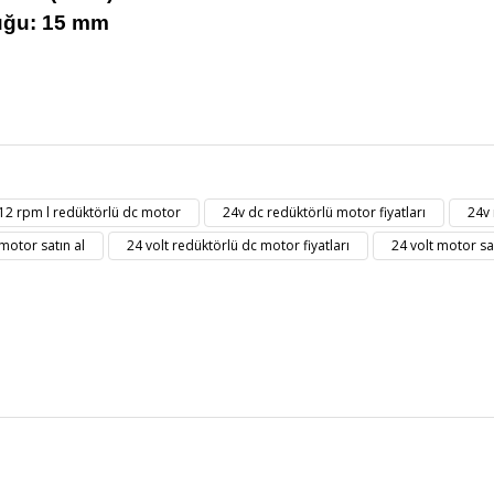
uğu: 15 mm
t bilgisi, resim, ürün açıklamalarında ve diğer konularda yetersiz gördüğü
Bu ürüne ilk yorumu siz yapın!
eriniz için teşekkür ederiz.
12 rpm l redüktörlü dc motor
24v dc redüktörlü motor fiyatları
24v 
kalitesiz, bozuk veya görüntülenemiyor.
Yorum Yaz
motor satın al
24 volt redüktörlü dc motor fiyatları
24 volt motor sa
masında eksik bilgiler bulunuyor.
erinde hatalar bulunuyor.
diğer sitelerden daha pahalı.
zer farklı alternatifler olmalı.