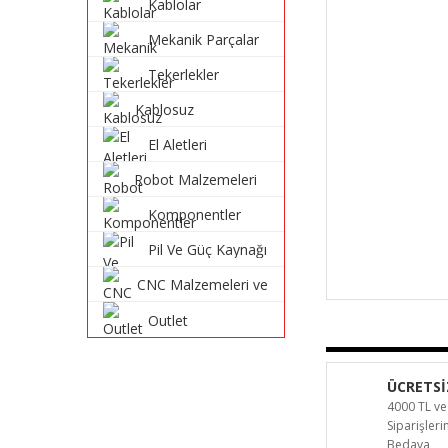
Kablolar
Mekanik Parçalar
Tekerlekler
Kablosuz
Haberleşme
El Aletleri
Sistemleri
Robot Malzemeleri
ve Robot Kitleri
Komponentler
Pil Ve Güç Kaynağı
CNC Malzemeleri ve
Parçaları
Outlet
ÜCRETSİ
4000 TL ve
Siparişler
Bedava