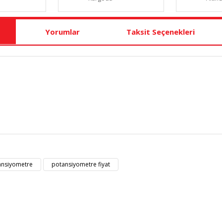
Yorumlar
Taksit Seçenekleri
t bilgisi, resim, ürün açıklamalarında ve diğer konularda yetersiz gördüğü
Bu ürüne ilk yorumu siz yapın!
eriniz için teşekkür ederiz.
ansiyometre
potansiyometre fiyat
kalitesiz, bozuk veya görüntülenemiyor.
Yorum Yaz
masında eksik bilgiler bulunuyor.
erinde hatalar bulunuyor.
diğer sitelerden daha pahalı.