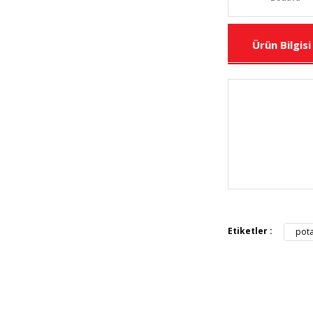
Ürün Bilgisi
Bu ürünün fiya
iletebilirsiniz.
Görüş ve öneril
Etiketler :
pot
Ürün resmi 
Ürün açıkla
Ürün bilgil
Ürün fiyatı 