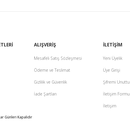
zer farklı alternatifler olmalı.
Gönder
TLERİ
ALIŞVERİŞ
İLETİŞİM
Mesafeli Satış Sözleşmesi
Yeni Üyelik
Ödeme ve Teslimat
Üye Girişi
Gizlilik ve Güvenlik
Şifremi Unutt
İade Şartları
İletişim Formu
İletişim
zar Günleri Kapalıdır