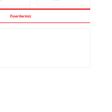
Önerileriniz
nüz noktaları öneri formunu kullanarak tarafımıza