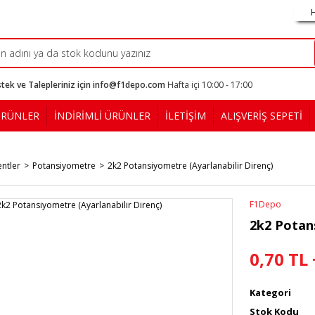
tek ve Talepleriniz için info@f1depo.com
Hafta içi 10:00 - 17:00
ÜRÜNLER
İNDİRİMLİ ÜRÜNLER
İLETİŞİM
ALIŞVERİŞ SEPETİ
ntler
Potansiyometre
2k2 Potansiyometre (Ayarlanabilir Direnç)
F1Depo
2k2 Potans
0,70 TL
Kategori
Stok Kodu