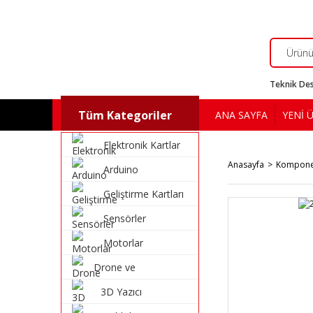
Teknik Des
Tüm Kategoriler
ANA SAYFA
YENİ 
Elektronik Kartlar
Anasayfa
Kompone
Arduino
Geliştirme Kartları
Sensörler
Motorlar
Drone ve
Multikopter
3D Yazıcı
Malzemeleri
Malzemeleri