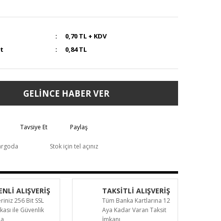
0,70 TL + KDV
at
0,84 TL
GELİNCE HABER VER
Tavsiye Et
Paylaş
argoda
Stok için tel açınız
NLİ ALIŞVERİŞ
TAKSİTLİ ALIŞVERİŞ
eriniz 256 Bit SSL
Tüm Banka Kartlarına 12
ikası ile Güvenlik
Aya Kadar Varan Taksit
da
İmkanı