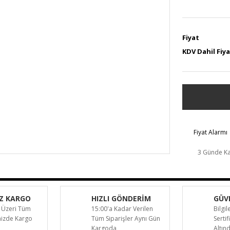
Fiyat
KDV Dahil Fiy
Fiyat Alarmı
3 Günde K
Z KARGO
HIZLI GÖNDERİM
GÜVE
 Üzeri Tüm
15:00'a Kadar Verilen
Bilgil
inizde Kargo
Tüm Siparişler Aynı Gün
Sertif
Kargoda
Altın