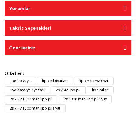
Yorumlar
Taksit Seçenekleri
Önerileriniz
Etiketler :
lipo batarya
lipo pil fiyatları
lipo batarya fiyat
lipo batarya fiyatları
2s 7.4v lipo pil
lipo piller
2s 7.4v 1300 mah lipo pil
2s 1300 mah lipo pil fiyat
2s 7.4v 1300 mah lipo pil fiyat