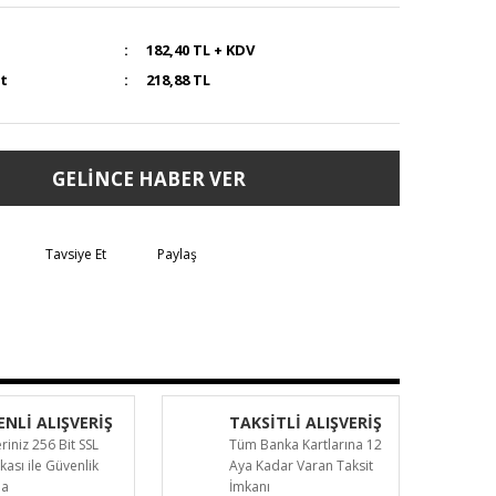
182,40 TL + KDV
at
218,88 TL
GELİNCE HABER VER
Tavsiye Et
Paylaş
NLİ ALIŞVERİŞ
TAKSİTLİ ALIŞVERİŞ
eriniz 256 Bit SSL
Tüm Banka Kartlarına 12
ikası ile Güvenlik
Aya Kadar Varan Taksit
da
İmkanı