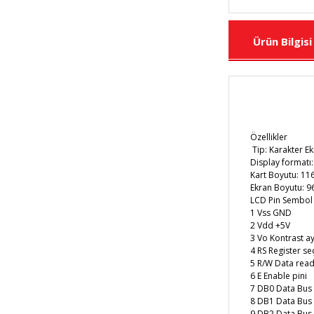
Ürün Bilgisi
Özellikler
Tip: Karakter E
Display formatı:
Kart Boyutu: 1
Ekran Boyutu: 
LCD Pin Sembol 
1 Vss GND
2 Vdd +5V
3 Vo Kontrast ay
4 RS Register se
5 R/W Data read/
6 E Enable pini
7 DB0 Data Bus
8 DB1 Data Bus
9 DB2 Data Bus