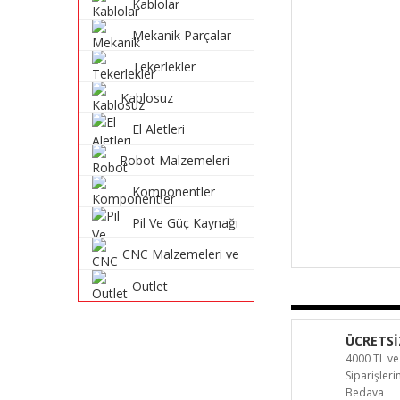
Kablolar
Mekanik Parçalar
Tekerlekler
Kablosuz
Haberleşme
El Aletleri
Sistemleri
Robot Malzemeleri
ve Robot Kitleri
Komponentler
Pil Ve Güç Kaynağı
CNC Malzemeleri ve
Parçaları
Outlet
ÜCRETSİ
4000 TL ve
Siparişler
Bedava