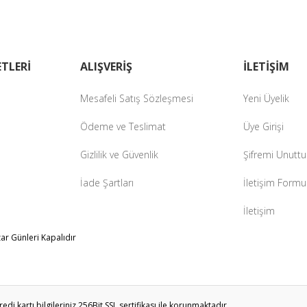
Gönder
TLERİ
ALIŞVERİŞ
İLETİŞİM
Mesafeli Satış Sözleşmesi
Yeni Üyelik
Ödeme ve Teslimat
Üye Girişi
Gizlilik ve Güvenlik
Şifremi Unutt
İade Şartları
İletişim Formu
İletişim
zar Günleri Kapalıdır
i kartı bilgileriniz 256Bit SSL sertifikası ile korunmaktadır.