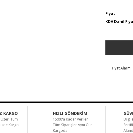
Fiyat
KDV Dahil Fiy
Fiyat Alarmı
Z KARGO
HIZLI GÖNDERİM
GÜVE
 Üzeri Tüm
15:00'a Kadar Verilen
Bilgil
inizde Kargo
Tüm Siparişler Aynı Gün
Sertif
Kargoda
Altın