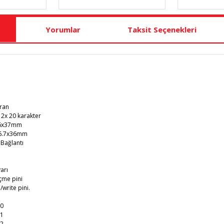
Yorumlar
Taksit Seçenekleri
kran
 2x 20 karakter
16x37mm
96.7x36mm
Bağlantı
arı
çme pini
write pini.
 0
 1
 2