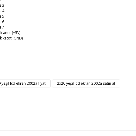
s 3
s 4
s 5
s 6
s 7
ık anot (+5V)
ık katot (GND)
t bilgisi, resim, ürün açıklamalarında ve diğer konularda yetersiz gördüğü
Bu ürüne ilk yorumu siz yapın!
eriniz için teşekkür ederiz.
 yeşil lcd ekran 2002a fiyat
2x20 yeşil lcd ekran 2002a satın al
kalitesiz, bozuk veya görüntülenemiyor.
Yorum Yaz
masında eksik bilgiler bulunuyor.
erinde hatalar bulunuyor.
diğer sitelerden daha pahalı.
zer farklı alternatifler olmalı.