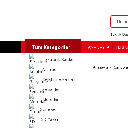
Teknik Des
Tüm Kategoriler
ANA SAYFA
YENİ 
Elektronik Kartlar
Anasayfa
Kompone
Arduino
Geliştirme Kartları
Sensörler
Motorlar
Drone ve
Multikopter
3D Yazıcı
Malzemeleri
Malzemeleri