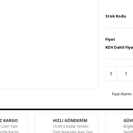
Stok Kodu
Fiyat
KDV Dahil Fiy
Fiyat Alarmı
Z KARGO
HIZLI GÖNDERİM
GÜVE
 Üzeri Tüm
15:00'a Kadar Verilen
Bilgil
inizde Kargo
Tüm Siparişler Aynı Gün
Sertif