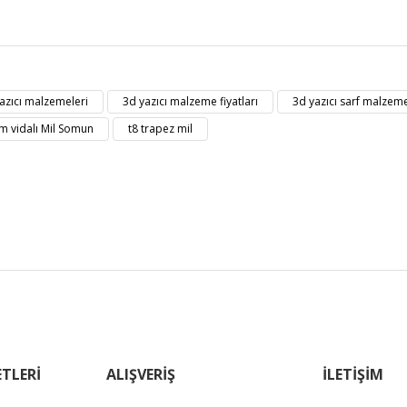
t bilgisi, resim, ürün açıklamalarında ve diğer konularda yetersiz gördüğü
Bu ürüne ilk yorumu siz yapın!
eriniz için teşekkür ederiz.
azıcı malzemeleri
3d yazıcı malzeme fiyatları
3d yazıcı sarf malzeme
kalitesiz, bozuk veya görüntülenemiyor.
Yorum Yaz
m vidalı Mil Somun
t8 trapez mil
masında eksik bilgiler bulunuyor.
erinde hatalar bulunuyor.
diğer sitelerden daha pahalı.
zer farklı alternatifler olmalı.
Gönder
TLERİ
ALIŞVERİŞ
İLETİŞİM