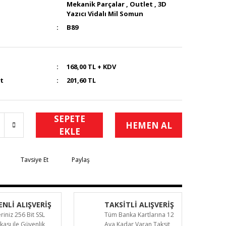
Mekanik Parçalar
,
Outlet
,
3D
Yazıcı Vidalı Mil Somun
B89
168,00 TL + KDV
at
201,60 TL
SEPETE
HEMEN AL
EKLE
Tavsiye Et
Paylaş
NLİ ALIŞVERİŞ
TAKSİTLİ ALIŞVERİŞ
eriniz 256 Bit SSL
Tüm Banka Kartlarına 12
ikası ile Güvenlik
Aya Kadar Varan Taksit