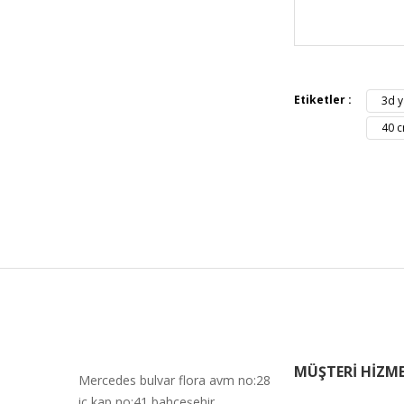
Bu ürünün fiya
iletebilirsiniz.
Görüş ve öneril
Etiketler :
3d y
Ürün resmi 
40 c
Ürün açıkla
Ürün bilgil
Ürün fiyatı 
Bu ürüne ben
MÜŞTERİ HİZME
Mercedes bulvar flora avm no:28
iç kap no:41 bahçeşehir