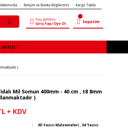
Hakkımızda
İletişim ve Banka Bilgilerimiz
Kargo Takibi
Hoş geldiniz
Sepetim
Giriş Yap
/
Üye Ol
OUTLET
nmaktadır )
Vidalı Mil Somun 400mm - 40 cm , t8 8mm
llanmaktadır )
TL + KDV
3D Yazıcı Malzemeleri
,
3d Yazıcı