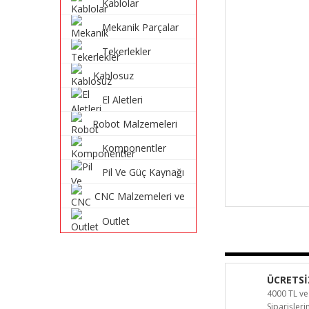
Kablolar
Mekanik Parçalar
Tekerlekler
Kablosuz
Haberleşme
El Aletleri
Sistemleri
Robot Malzemeleri
ve Robot Kitleri
Komponentler
Pil Ve Güç Kaynağı
CNC Malzemeleri ve
Parçaları
Outlet
ÜCRETSİ
4000 TL ve
Siparişler