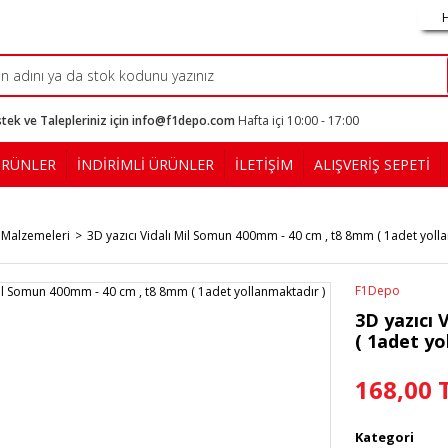
tek ve Talepleriniz için info@f1depo.com
Hafta içi 10:00 - 17:00
ÜRÜNLER
İNDİRİMLİ ÜRÜNLER
İLETİŞİM
ALIŞVERİŞ SEPETİ
 Malzemeleri
3D yazıcı Vidalı Mil Somun 400mm - 40 cm , t8 8mm ( 1adet yolla
F1Depo
3D yazıcı 
( 1adet yo
168,00 
Kategori