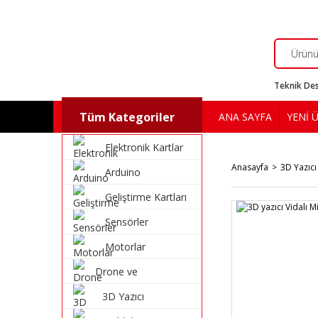
Teknik Des
Tüm Kategoriler
ANA SAYFA
YENİ 
Elektronik Kartlar
Anasayfa
3D Yazıcı
Arduino
Geliştirme Kartları
Sensörler
Motorlar
Drone ve
Multikopter
3D Yazıcı
Malzemeleri
Malzemeleri