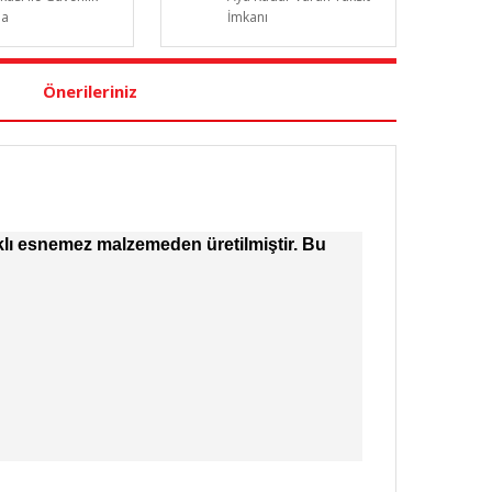
da
İmkanı
Önerileriniz
ıklı esnemez malzemeden üretilmiştir. Bu