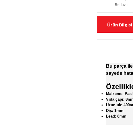
Bedava
Ürün Bilgisi
Bu parça ile
sayede hata 
Özellikl
Malzeme: Pasl
Vida çapı: 8m
Uzunluk: 400
Diş: 1mm
Lead: 8mm