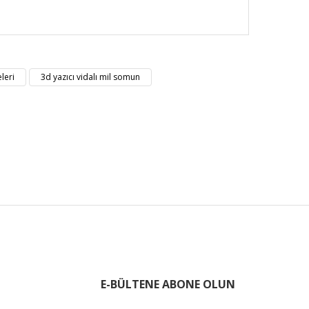
nüz noktaları öneri formunu kullanarak tarafımıza
leri
3d yazıcı vidalı mil somun
E-BÜLTENE ABONE OLUN