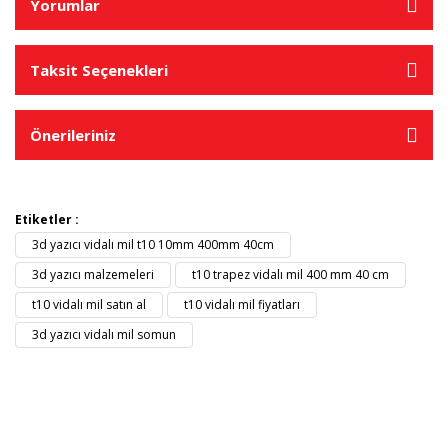
Yorumlar
Taksit Seçenekleri
Önerileriniz
Etiketler :
3d yazıcı vidalı mil t10 10mm 400mm 40cm
3d yazıcı malzemeleri
t10 trapez vidalı mil 400 mm 40 cm
t10 vidalı mil satın al
t10 vidalı mil fiyatları
3d yazıcı vidalı mil somun