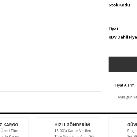
Stok Kodu
Fiyat
KDV Dahil Fiy
Fiyat Alarmı
Aynı gün k
Z KARGO
HIZLI GÖNDERİM
GÜVE
 Üzeri Tüm
15:00'a Kadar Verilen
Bilgil
inizde Kargo
Tüm Siparişler Aynı Gün
Sertif