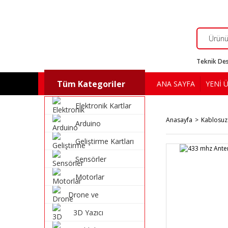
Teknik Des
Tüm Kategoriler
ANA SAYFA
YENİ 
Elektronik Kartlar
Anasayfa
Kablosuz
Arduino
Geliştirme Kartları
Sensörler
Motorlar
Drone ve
Multikopter
3D Yazıcı
Malzemeleri
Malzemeleri