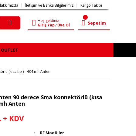
Hakkımızda
İletişim ve Banka Bilgilerimiz
Kargo Takibi
Hoş geldiniz
Sepetim
Giriş Yap
/
Üye Ol
OUTLET
lü (kısa tip ) - 434 mh Anten
nten 90 derece Sma konnektörlü (kısa
4 mh Anten
L + KDV
RF Modüller