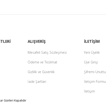
diğer sitelerden daha pahalı.
zer farklı alternatifler olmalı.
Gönder
TLERİ
ALIŞVERİŞ
İLETİŞİM
Mesafeli Satış Sözleşmesi
Yeni Üyelik
Ödeme ve Teslimat
Üye Girişi
Gizlilik ve Güvenlik
Şifremi Unutt
İade Şartları
İletişim Formu
İletişim
zar Günleri Kapalıdır