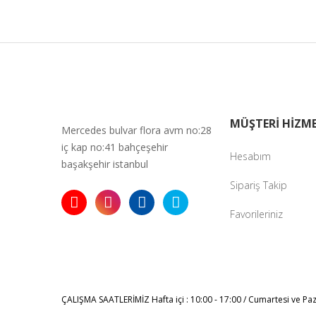
Ürün fiyatı 
Bu ürüne ben
MÜŞTERİ HİZME
Mercedes bulvar flora avm no:28
iç kap no:41 bahçeşehir
Hesabım
başakşehir istanbul
Sipariş Takip
Favorileriniz
ÇALIŞMA SAATLERİMİZ
Hafta içi : 10:00 - 17:00 / Cumartesi ve Pa