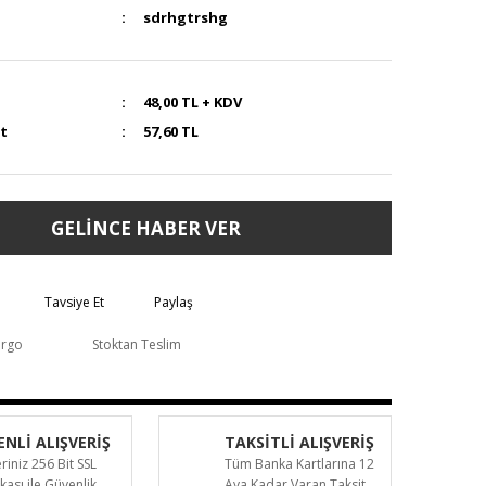
sdrhgtrshg
48,00 TL + KDV
at
57,60 TL
GELİNCE HABER VER
Tavsiye Et
Paylaş
argo
Stoktan Teslim
NLİ ALIŞVERİŞ
TAKSİTLİ ALIŞVERİŞ
eriniz 256 Bit SSL
Tüm Banka Kartlarına 12
ikası ile Güvenlik
Aya Kadar Varan Taksit