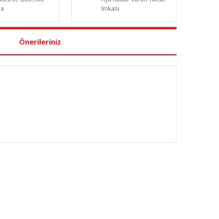
da
İmkanı
Önerileriniz
nüz noktaları öneri formunu kullanarak tarafımıza