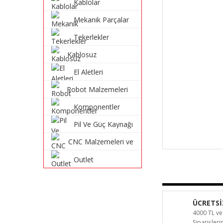
Kablolar
Mekanik Parçalar
Tekerlekler
Kablosuz
Haberleşme
El Aletleri
Sistemleri
Robot Malzemeleri
ve Robot Kitleri
Komponentler
Pil Ve Güç Kaynağı
CNC Malzemeleri ve
Parçaları
Outlet
ÜCRETSİ
4000 TL ve
Siparişler