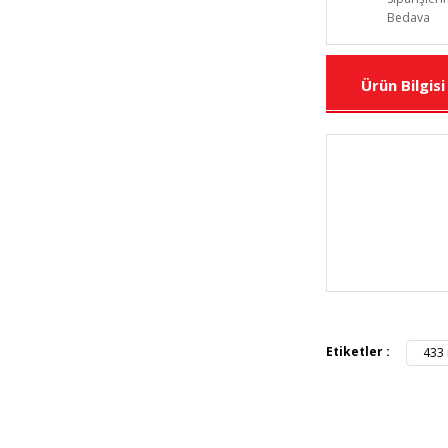
Bedava
Ürün Bilgisi
Bu ürünün fiya
iletebilirsiniz.
Görüş ve öneril
Etiketler :
433
Ürün resmi 
Ürün açıkla
Ürün bilgil