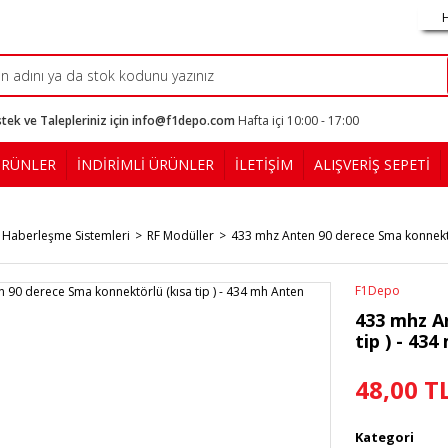
tek ve Talepleriniz için info@f1depo.com
Hafta içi 10:00 - 17:00
ÜRÜNLER
İNDİRİMLİ ÜRÜNLER
İLETİŞİM
ALIŞVERİŞ SEPETİ
 Haberleşme Sistemleri
RF Modüller
433 mhz Anten 90 derece Sma konnektör
F1Depo
433 mhz A
tip ) - 43
48,00 T
Kategori