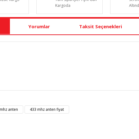
Kargoda
Altın
Yorumlar
Taksit Seçenekleri
t bilgisi, resim, ürün açıklamalarında ve diğer konularda yetersiz gördüğü
Bu ürüne ilk yorumu siz yapın!
eriniz için teşekkür ederiz.
 mhz anten
433 mhz anten fiyat
kalitesiz, bozuk veya görüntülenemiyor.
Yorum Yaz
masında eksik bilgiler bulunuyor.
erinde hatalar bulunuyor.