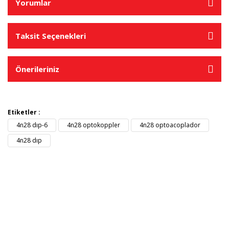
Yorumlar
Taksit Seçenekleri
Önerileriniz
Etiketler :
4n28 dıp-6
4n28 optokoppler
4n28 optoacoplador
4n28 dıp