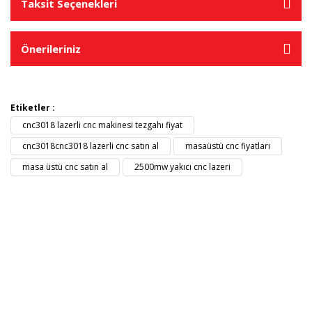
Taksit Seçenekleri
Önerileriniz
Etiketler :
cnc3018 lazerli cnc makinesi tezgahı fiyat
cnc3018cnc3018 lazerli cnc satın al
masaüstü cnc fiyatları
masa üstü cnc satın al
2500mw yakıcı cnc lazeri