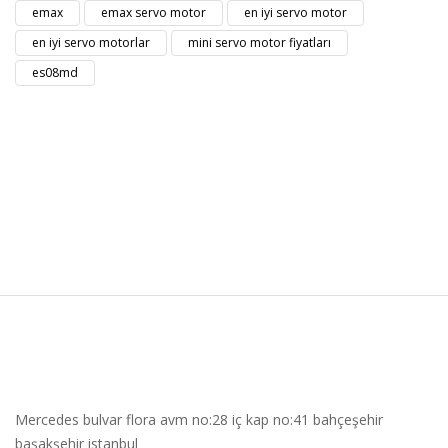
emax
emax servo motor
en iyi servo motor
en iyi servo motorlar
mini servo motor fiyatları
es08md
Mercedes bulvar flora avm no:28 iç kap no:41 bahçeşehir
başakşehir istanbul