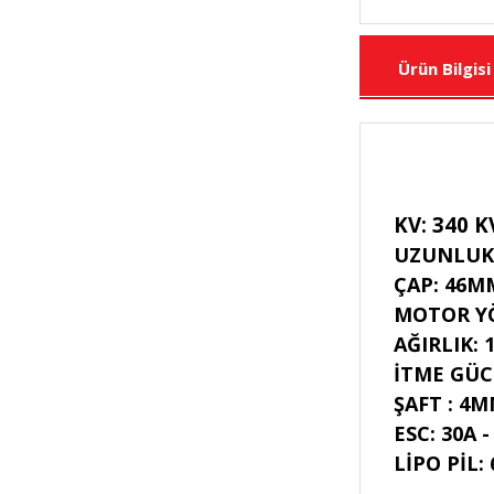
Ürün Bilgisi
KV: 340 K
UZUNLUK
ÇAP: 46M
MOTOR Y
AĞIRLIK: 
İTME GÜC
ŞAFT : 4
ESC: 30A -
LİPO PİL: