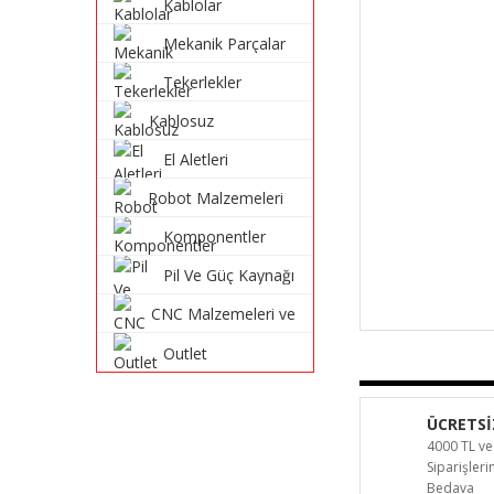
Kablolar
Mekanik Parçalar
Tekerlekler
Kablosuz
Haberleşme
El Aletleri
Sistemleri
Robot Malzemeleri
ve Robot Kitleri
Komponentler
Pil Ve Güç Kaynağı
CNC Malzemeleri ve
Parçaları
Outlet
ÜCRETSİ
4000 TL ve
Siparişler
Bedava