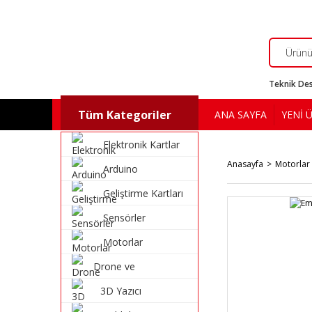
Teknik Des
Tüm Kategoriler
ANA SAYFA
YENİ 
Elektronik Kartlar
Anasayfa
Motorlar
Arduino
Geliştirme Kartları
Sensörler
Motorlar
Drone ve
Multikopter
3D Yazıcı
Malzemeleri
Malzemeleri