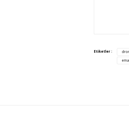
Bu ürünün fiya
iletebilirsiniz.
Görüş ve öneril
Etiketler :
dron
Ürün resmi 
emax
Ürün açıkla
Ürün bilgil
Ürün fiyatı 
Bu ürüne ben