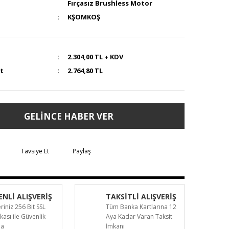
Fırçasız Brushless Motor
KŞOMKOŞ
2.304,00 TL + KDV
at
2.764,80 TL
GELİNCE HABER VER
Tavsiye Et
Paylaş
NLİ ALIŞVERİŞ
TAKSİTLİ ALIŞVERİŞ
eriniz 256 Bit SSL
Tüm Banka Kartlarına 12
ikası ile Güvenlik
Aya Kadar Varan Taksit
da
İmkanı