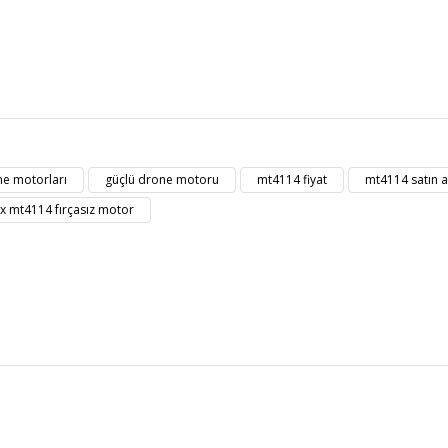
t bilgisi, resim, ürün açıklamalarında ve diğer konularda yetersiz gördüğü
Bu ürüne ilk yorumu siz yapın!
eriniz için teşekkür ederiz.
e motorları
güçlü drone motoru
mt4114 fiyat
mt4114 satın a
kalitesiz, bozuk veya görüntülenemiyor.
Yorum Yaz
 mt4114 fırçasız motor
masında eksik bilgiler bulunuyor.
erinde hatalar bulunuyor.
diğer sitelerden daha pahalı.
zer farklı alternatifler olmalı.
Gönder