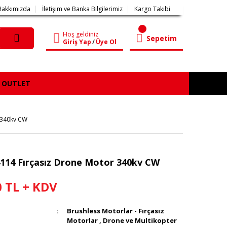
Hakkımızda
İletişim ve Banka Bilgilerimiz
Kargo Takibi
Hoş geldiniz
Sepetim
Giriş Yap
/
Üye Ol
OUTLET
 340kv CW
14 Fırçasız Drone Motor 340kv CW
0 TL + KDV
Brushless Motorlar - Fırçasız
Motorlar
,
Drone ve Multikopter