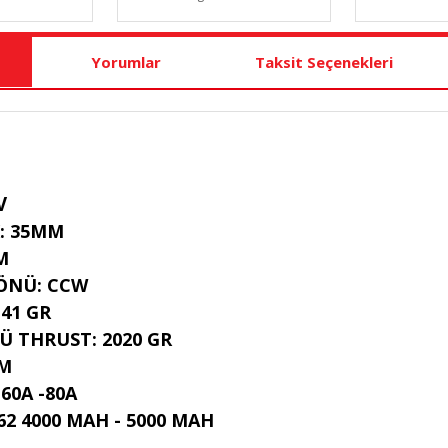
Yorumlar
Taksit Seçenekleri
V
: 35MM
M
ÖNÜ: CCW
141 GR
Ü THRUST: 2020 GR
MM
 60A -80A
 62 4000 MAH - 5000 MAH