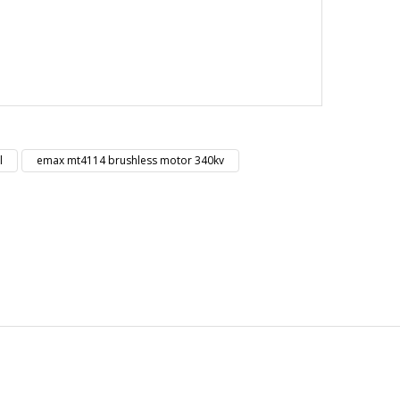
nüz noktaları öneri formunu kullanarak tarafımıza
l
emax mt4114 brushless motor 340kv