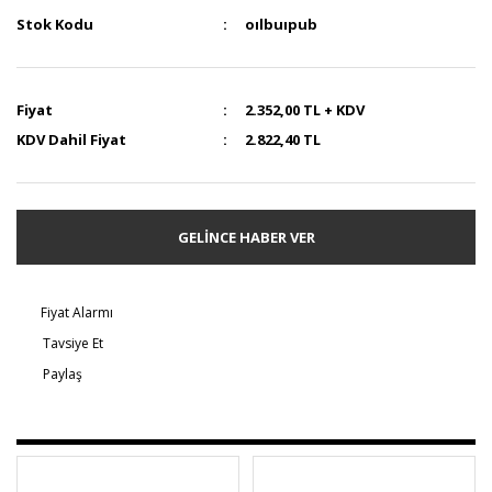
Stok Kodu
oılbuıpub
Fiyat
2.352,00 TL + KDV
KDV Dahil Fiyat
2.822,40 TL
GELİNCE HABER VER
Fiyat Alarmı
Tavsiye Et
Paylaş