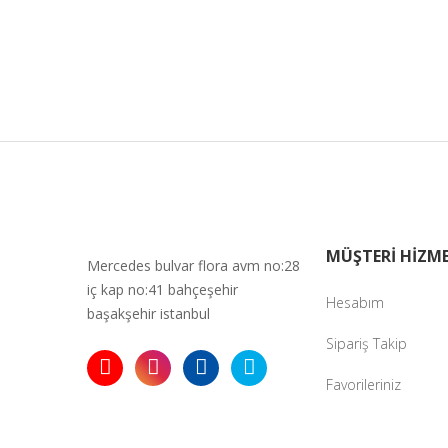
Ürün açıkla
Ürün bilgil
Ürün fiyatı 
Bu ürüne ben
MÜŞTERİ HİZME
Mercedes bulvar flora avm no:28
iç kap no:41 bahçeşehir
Hesabım
başakşehir istanbul
Sipariş Takip
Favorileriniz