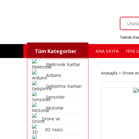
Teknik Des
Tüm Kategoriler
ANA SAYFA
YENİ 
Elektronik Kartlar
Anasayfa
Drone ve
Arduino
Geliştirme Kartları
Sensörler
Motorlar
Drone ve
Multikopter
3D Yazıcı
Malzemeleri
Malzemeleri