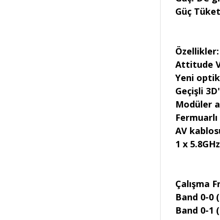
Güç Tüket
Özellikler:
Attitude V
Yeni optik
Geçişli 3D
Modüler al
Fermuarlı 
AV kablosu
1 x 5.8GH
Çalışma Fr
Band 0-0 (
Band 0-1 (