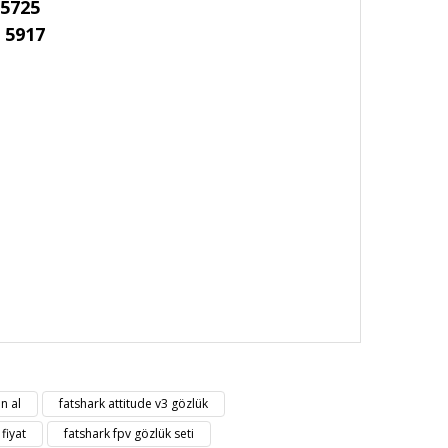
 5725
, 5917
nüz noktaları öneri formunu kullanarak tarafımıza
n al
fatshark attitude v3 gözlük
fiyat
fatshark fpv gözlük seti