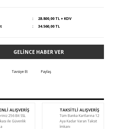
28.800,00 TL + KDV
at
34.560,00 TL
GELİNCE HABER VER
Tavsiye Et
Paylaş
NLİ ALIŞVERİŞ
TAKSİTLİ ALIŞVERİŞ
eriniz 256 Bit SSL
Tüm Banka Kartlarına 12
ikası ile Güvenlik
Aya Kadar Varan Taksit
da
İmkanı