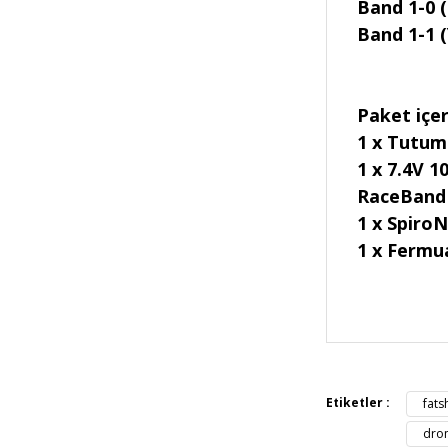
Band 1-0 (
Band 1-1 (
Paket içer
1 x Tutum
1 x 7.4V 1
RaceBand i
1 x Spiro
1 x Fermu
Bu ürünün fiya
iletebilirsiniz.
Görüş ve öneril
Etiketler :
fats
Ürün resmi 
dron