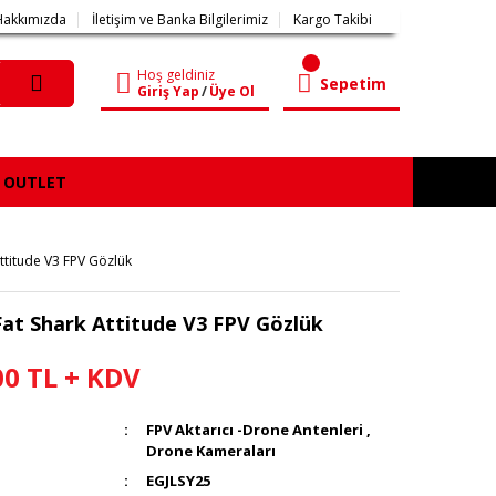
Hakkımızda
İletişim ve Banka Bilgilerimiz
Kargo Takibi
Hoş geldiniz
Sepetim
Giriş Yap
/
Üye Ol
OUTLET
ttitude V3 FPV Gözlük
Fat Shark Attitude V3 FPV Gözlük
00 TL + KDV
FPV Aktarıcı -Drone Antenleri
,
Drone Kameraları
EGJLSY25