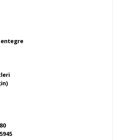
e entegre
leri
in)
880
 5945