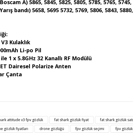
Boscam A) 5865, 5845, 5825, 5805, 5785, 5765, 5745,
Yarış bandı) 5658, 5695 5732, 5769, 5806, 5843, 5880
iği:
 V3 Kulaklık
000mAh Li-po Pil
le 1 x 5.8GHz 32 Kanallı RF Modülü
NET Dairesel Polarize Anten
ar Çanta
t bilgisi, resim, ürün açıklamalarında ve diğer konularda yetersiz gördüğü
Bu ürüne ilk yorumu siz yapın!
eriniz için teşekkür ederiz.
hark attitude v3 fpv gözlük
fat shark gözlük fiyat
fat shark gözlük satı
kalitesiz, bozuk veya görüntülenemiyor.
Yorum Yaz
e gözlük fiyatları
drone gözlüğü
fpv gözlük seçimi
fpv gözlük 