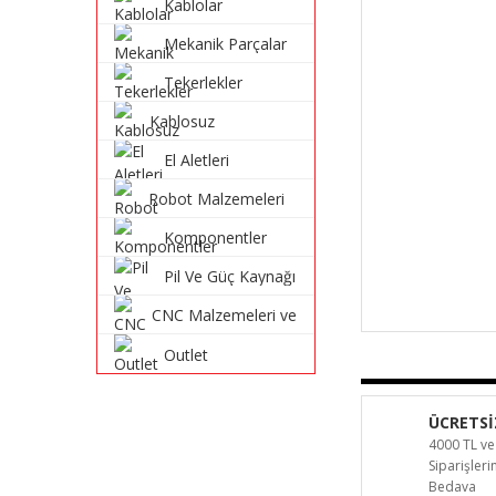
Kablolar
Mekanik Parçalar
Tekerlekler
Kablosuz
Haberleşme
El Aletleri
Sistemleri
Robot Malzemeleri
ve Robot Kitleri
Komponentler
Pil Ve Güç Kaynağı
CNC Malzemeleri ve
Parçaları
Outlet
ÜCRETSİ
4000 TL ve
Siparişler
Bedava