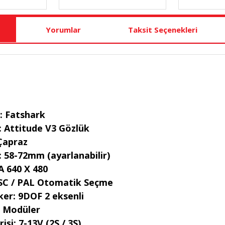
Yorumlar
Taksit Seçenekleri
: Fatshark
: Attitude V3 Gözlük
 Çapraz
: 58-72mm (ayarlanabilir)
A 640 X 480
SC / PAL Otomatik Seçme
ker: 9DOF 2 eksenli
: Modüler
işi: 7-13V (2S / 3S)