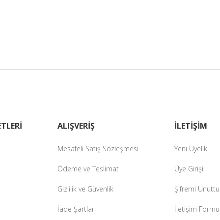
masında eksik bilgiler bulunuyor.
erinde hatalar bulunuyor.
diğer sitelerden daha pahalı.
zer farklı alternatifler olmalı.
Gönder
TLERİ
ALIŞVERİŞ
İLETİŞİM
Mesafeli Satış Sözleşmesi
Yeni Üyelik
Ödeme ve Teslimat
Üye Girişi
Gizlilik ve Güvenlik
Şifremi Unutt
İade Şartları
İletişim Formu