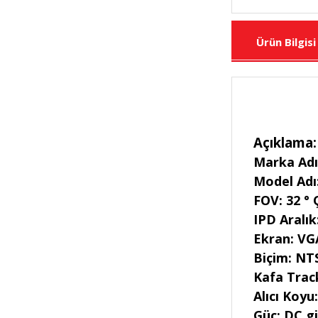
Ürün Bilgisi
Açıklama:
Marka Adı
Model Adı
FOV: 32 °
IPD Aralık
Ekran: VG
Biçim: NT
Kafa Trac
Alıcı Koyu
Güç: DC gir