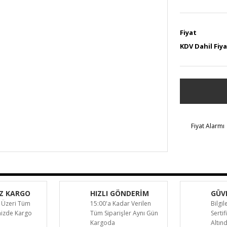
Fiyat
KDV Dahil Fiy
Fiyat Alarmı
Z KARGO
HIZLI GÖNDERİM
GÜVE
 Üzeri Tüm
15:00'a Kadar Verilen
Bilgil
inizde Kargo
Tüm Siparişler Aynı Gün
Sertif
Kargoda
Altın