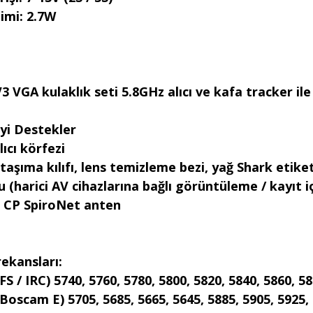
imi: 2.7W
3 VGA kulaklık seti 5.8GHz alıcı ve kafa tracker il
'yi Destekler
ıcı körfezi
taşıma kılıfı, lens temizleme bezi, yağ Shark etiket
 (harici AV cihazlarına bağlı görüntüleme / kayıt iç
z CP SpiroNet anten
ekansları:
FS / IRC) 5740, 5760, 5780, 5800, 5820, 5840, 5860, 5
Boscam E) 5705, 5685, 5665, 5645, 5885, 5905, 5925,