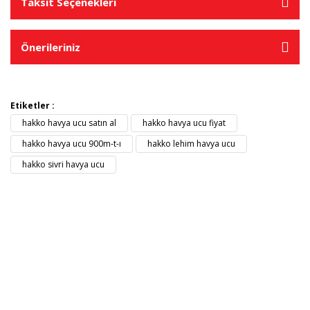
Taksit Seçenekleri
Önerileriniz
Etiketler :
hakko havya ucu satın al
hakko havya ucu fiyat
hakko havya ucu 900m-t-ı
hakko lehim havya ucu
hakko sivri havya ucu