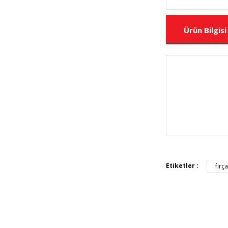
Ürün Bilgisi
Bu ürünün fiya
iletebilirsiniz.
Görüş ve öneril
Etiketler :
fırç
Ürün resmi 
Ürün açıkla
Ürün bilgil
Ürün fiyatı 