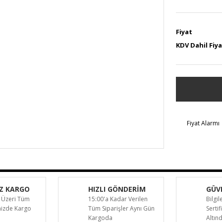
Fiyat
KDV Dahil Fiy
Fiyat Alarmı
Z KARGO
HIZLI GÖNDERİM
GÜVE
 Üzeri Tüm
15:00'a Kadar Verilen
Bilgil
inizde Kargo
Tüm Siparişler Aynı Gün
Sertif
Kargoda
Altın