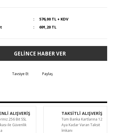
576,00 TL + KDV
at
691,20 TL
GELİNCE HABER VER
Tavsiye Et
Paylaş
NLİ ALIŞVERİŞ
TAKSİTLİ ALIŞVERİŞ
eriniz 256 Bit SSL
Tüm Banka Kartlarına 12
ikası ile Güvenlik
Aya Kadar Varan Taksit
da
İmkanı