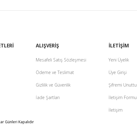
zer farklı alternatifler olmalı.
Gönder
TLERİ
ALIŞVERİŞ
İLETİŞİM
Mesafeli Satış Sözleşmesi
Yeni Üyelik
Ödeme ve Teslimat
Üye Girişi
Gizlilik ve Güvenlik
Şifremi Unutt
İade Şartları
İletişim Formu
İletişim
zar Günleri Kapalıdır