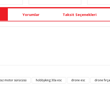
Yorumlar
Taksit Seçenekleri
t bilgisi, resim, ürün açıklamalarında ve diğer konularda yetersiz gördüğü
Bu ürüne ilk yorumu siz yapın!
eriniz için teşekkür ederiz.
asız motor sürücüsü
hobbyking 30a esc
drone esc
drone fırç
kalitesiz, bozuk veya görüntülenemiyor.
Yorum Yaz
masında eksik bilgiler bulunuyor.
erinde hatalar bulunuyor.
diğer sitelerden daha pahalı.