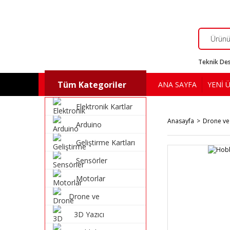
Teknik Des
Tüm Kategoriler
ANA SAYFA
YENİ 
Elektronik Kartlar
Anasayfa
Drone ve
Arduino
Geliştirme Kartları
Sensörler
Motorlar
Drone ve
Multikopter
3D Yazıcı
Malzemeleri
Malzemeleri