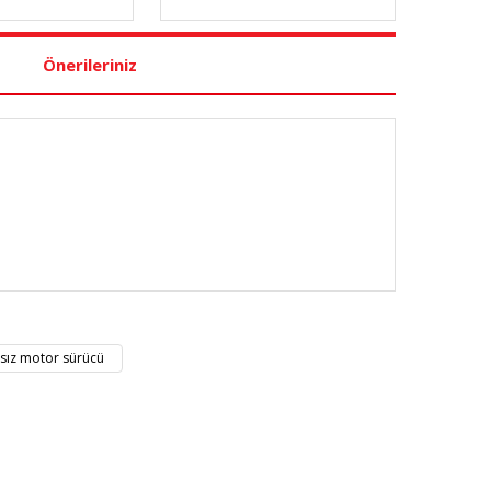
Önerileriniz
nüz noktaları öneri formunu kullanarak tarafımıza
asız motor sürücü