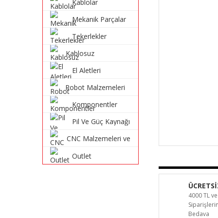
Kablolar
Mekanik Parçalar
Tekerlekler
Kablosuz
Haberleşme
El Aletleri
Sistemleri
Robot Malzemeleri
ve Robot Kitleri
Komponentler
Pil Ve Güç Kaynağı
CNC Malzemeleri ve
Parçaları
Outlet
ÜCRETSİ
4000 TL ve
Siparişler
Bedava