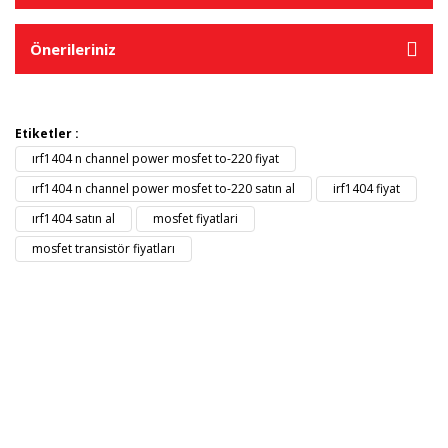
Önerileriniz
Etiketler :
ırf1404 n channel power mosfet to-220 fiyat
ırf1404 n channel power mosfet to-220 satın al
irf1404 fiyat
ırf1404 satın al
mosfet fiyatlari
mosfet transistör fiyatları